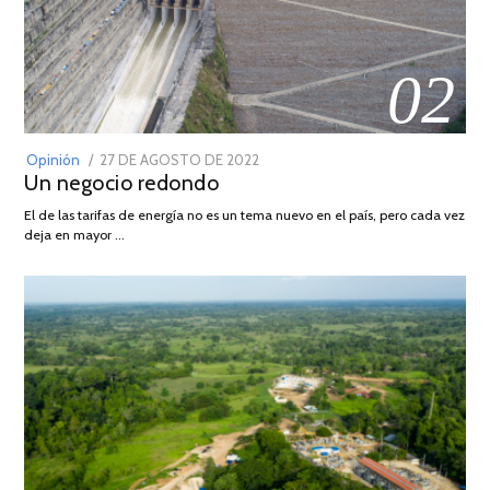
02
POSTED
Opinión
27 DE AGOSTO DE 2022
30
Un negocio redondo
ON
DE
AGOSTO
El de las tarifas de energía no es un tema nuevo en el país, pero cada vez
DE
deja en mayor …
2022