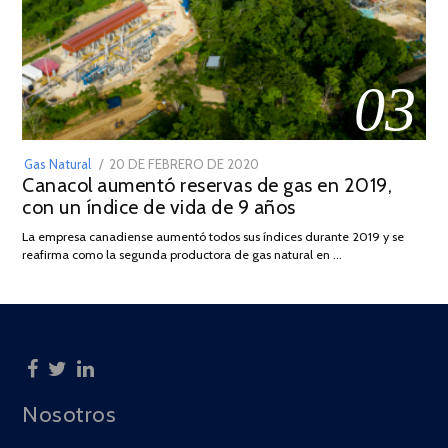
03
POSTED
Gas Natural
20 DE FEBRERO DE 2020
10
Canacol aumentó reservas de gas en 2019,
ON
DE
con un índice de vida de 9 años
JULIO
DE
La empresa canadiense aumentó todos sus índices durante 2019 y se
2025
reafirma como la segunda productora de gas natural en …
Nosotros