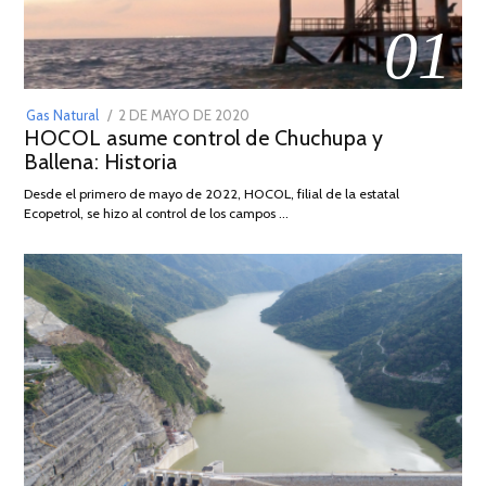
01
POSTED
Gas Natural
2 DE MAYO DE 2020
16
HOCOL asume control de Chuchupa y
ON
DE
Ballena: Historia
FEBRERO
DE
Desde el primero de mayo de 2022, HOCOL, filial de la estatal
2026
Ecopetrol, se hizo al control de los campos …