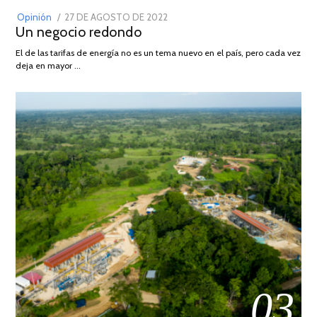
POSTED
Opinión
27 DE AGOSTO DE 2022
30
Un negocio redondo
ON
DE
AGOSTO
El de las tarifas de energía no es un tema nuevo en el país, pero cada vez
DE
deja en mayor …
2022
03