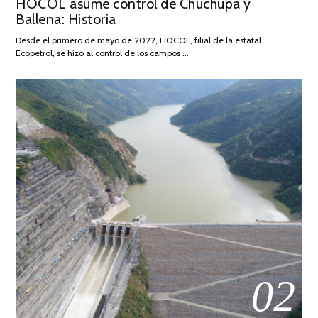
HOCOL asume control de Chuchupa y
ON
DE
Ballena: Historia
FEBRERO
DE
Desde el primero de mayo de 2022, HOCOL, filial de la estatal
2026
Ecopetrol, se hizo al control de los campos …
02