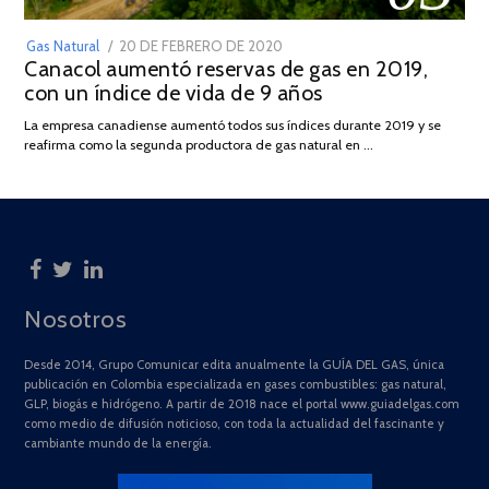
POSTED
Gas Natural
20 DE FEBRERO DE 2020
10
Canacol aumentó reservas de gas en 2019,
ON
DE
con un índice de vida de 9 años
JULIO
DE
La empresa canadiense aumentó todos sus índices durante 2019 y se
2025
reafirma como la segunda productora de gas natural en …
Nosotros
Desde 2014, Grupo Comunicar edita anualmente la GUÍA DEL GAS, única
publicación en Colombia especializada en gases combustibles: gas natural,
GLP, biogás e hidrógeno. A partir de 2018 nace el portal www.guiadelgas.com
como medio de difusión noticioso, con toda la actualidad del fascinante y
cambiante mundo de la energía.