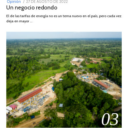
POSTED
Opinión
27 DE AGOSTO DE 2022
30
Un negocio redondo
ON
DE
AGOSTO
El de las tarifas de energía no es un tema nuevo en el país, pero cada vez
DE
deja en mayor …
2022
03