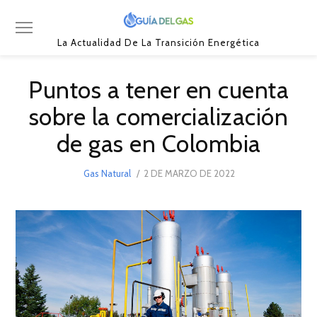
La Actualidad De La Transición Energética
Puntos a tener en cuenta
sobre la comercialización
de gas en Colombia
POSTED
Gas Natural
2 DE MARZO DE 2022
4
ON
DE
MARZO
DE
2022