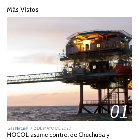
Más Vistos
01
POSTED
Gas Natural
2 DE MAYO DE 2020
16
HOCOL asume control de Chuchupa y
ON
DE