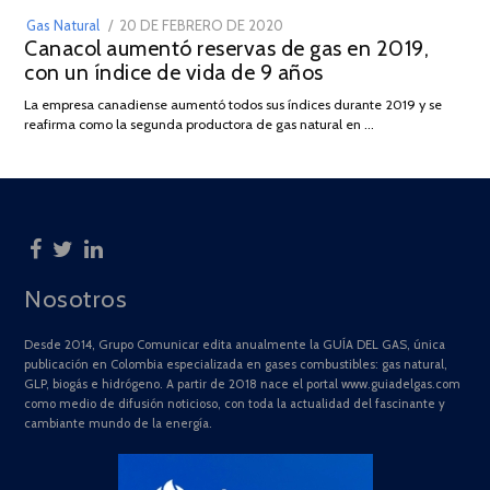
POSTED
Gas Natural
20 DE FEBRERO DE 2020
10
Canacol aumentó reservas de gas en 2019,
ON
DE
con un índice de vida de 9 años
JULIO
DE
La empresa canadiense aumentó todos sus índices durante 2019 y se
2025
reafirma como la segunda productora de gas natural en …
Nosotros
Desde 2014, Grupo Comunicar edita anualmente la GUÍA DEL GAS, única
publicación en Colombia especializada en gases combustibles: gas natural,
GLP, biogás e hidrógeno. A partir de 2018 nace el portal www.guiadelgas.com
como medio de difusión noticioso, con toda la actualidad del fascinante y
cambiante mundo de la energía.