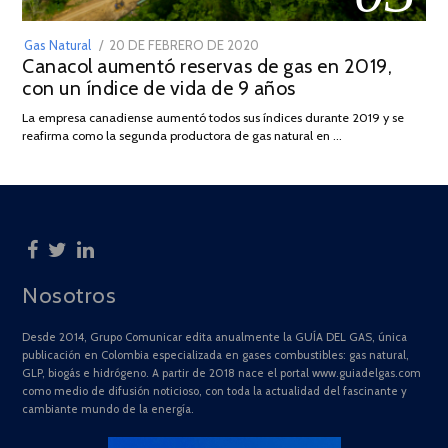
POSTED
Gas Natural
20 DE FEBRERO DE 2020
10
Canacol aumentó reservas de gas en 2019,
ON
DE
con un índice de vida de 9 años
JULIO
DE
La empresa canadiense aumentó todos sus índices durante 2019 y se
2025
reafirma como la segunda productora de gas natural en …
Nosotros
Desde 2014, Grupo Comunicar edita anualmente la GUÍA DEL GAS, única
publicación en Colombia especializada en gases combustibles: gas natural,
GLP, biogás e hidrógeno. A partir de 2018 nace el portal www.guiadelgas.com
como medio de difusión noticioso, con toda la actualidad del fascinante y
cambiante mundo de la energía.