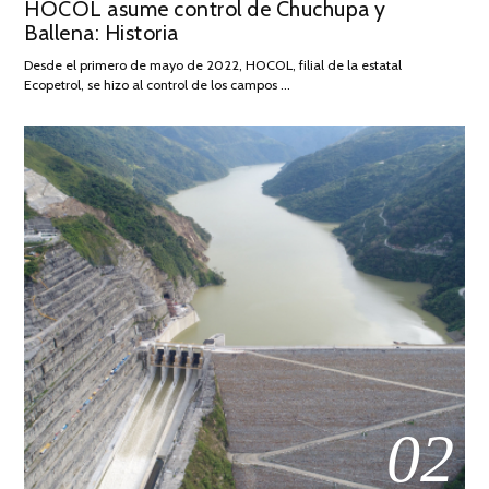
HOCOL asume control de Chuchupa y
ON
DE
Ballena: Historia
FEBRERO
DE
Desde el primero de mayo de 2022, HOCOL, filial de la estatal
2026
Ecopetrol, se hizo al control de los campos …
02