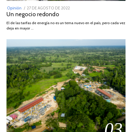
POSTED
Opinión
27 DE AGOSTO DE 2022
30
Un negocio redondo
ON
DE
AGOSTO
El de las tarifas de energía no es un tema nuevo en el país, pero cada vez
DE
deja en mayor …
2022
03