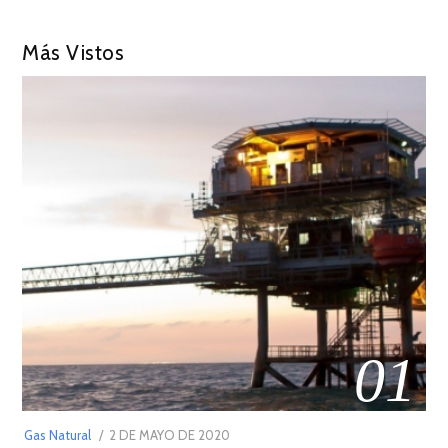
Más Vistos
01
POSTED
Gas Natural
2 DE MAYO DE 2020
16