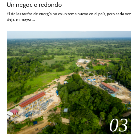
Un negocio redondo
ON
DE
AGOSTO
El de las tarifas de energía no es un tema nuevo en el país, pero cada vez
DE
deja en mayor …
2022
03