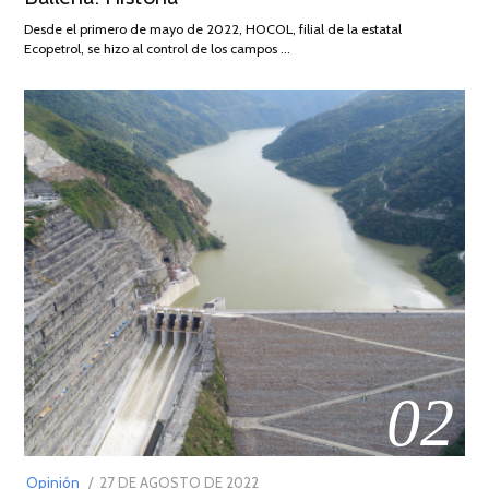
DE
Desde el primero de mayo de 2022, HOCOL, filial de la estatal
2026
Ecopetrol, se hizo al control de los campos …
02
POSTED
Opinión
27 DE AGOSTO DE 2022
30