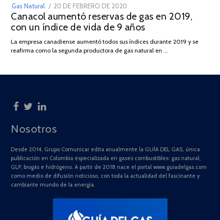
POSTED
Gas Natural
20 DE FEBRERO DE 2020
10
Canacol aumentó reservas de gas en 2019,
ON
DE
con un índice de vida de 9 años
JULIO
DE
La empresa canadiense aumentó todos sus índices durante 2019 y se
2025
reafirma como la segunda productora de gas natural en …
Nosotros
Desde 2014, Grupo Comunicar edita anualmente la GUÍA DEL GAS, única
publicación en Colombia especializada en gases combustibles: gas natural,
GLP, biogás e hidrógeno. A partir de 2018 nace el portal www.guiadelgas.com
como medio de difusión noticioso, con toda la actualidad del fascinante y
cambiante mundo de la energía.