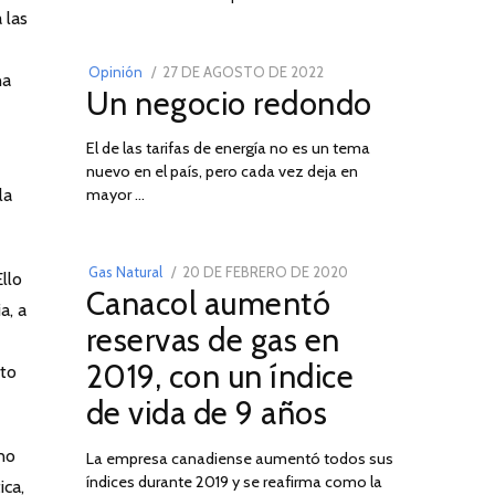
02
 las
POSTED
Opinión
27 DE AGOSTO DE 2022
30
na
Un negocio redondo
ON
DE
AGOSTO
El de las tarifas de energía no es un tema
DE
nuevo en el país, pero cada vez deja en
2022
03
la
mayor …
POSTED
Gas Natural
20 DE FEBRERO DE 2020
10
llo
Canacol aumentó
ON
DE
a, a
JULIO
reservas de gas en
DE
2019, con un índice
nto
2025
de vida de 9 años
 no
La empresa canadiense aumentó todos sus
índices durante 2019 y se reafirma como la
ica,