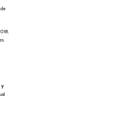
 de
018,
es
 y
ual