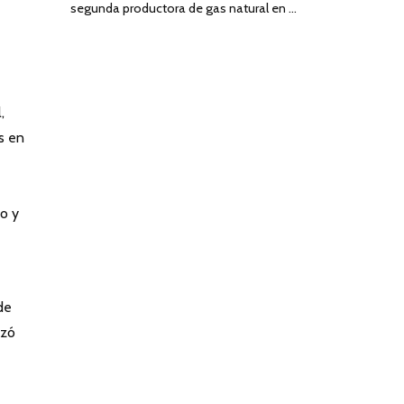
segunda productora de gas natural en …
,
s en
no y
de
azó