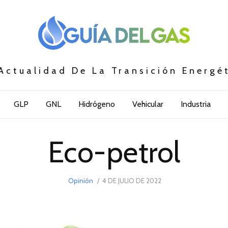
Actualidad De La Transición Energé
GLP
GNL
Hidrógeno
Vehicular
Industria
Eco-petrol
POSTED
Opinión
4 DE JULIO DE 2022
4
ON
DE
JULIO
DE
2022