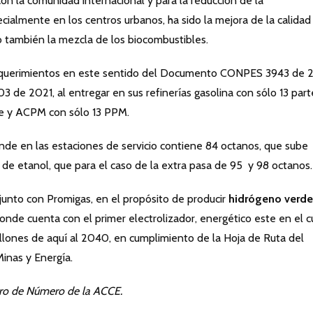
 la comunidad internacional y para la reducción de la
almente en los centros urbanos, ha sido la mejora de la calidad
do también la mezcla de los biocombustibles.
requerimientos en este sentido del Documento CONPES 3943 de 2
3 de 2021, al entregar en sus refinerías gasolina con sólo 13 part
re y ACPM con sólo 13 PPM.
nde en las estaciones de servicio contiene 84 octanos, que sube
 de etanol, que para el caso de la extra pasa de 95 y 98 octanos.
junto con Promigas, en el propósito de producir
hidrógeno verde
de cuenta con el primer electrolizador, energético este en el c
llones de aquí al 2040, en cumplimiento de la Hoja de Ruta del
Minas y Energía.
bro de Número de la ACCE.