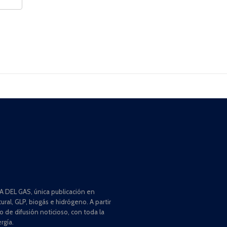
 DEL GAS, única publicación en
ral, GLP, biogás e hidrógeno. A partir
de difusión noticioso, con toda la
rgía.