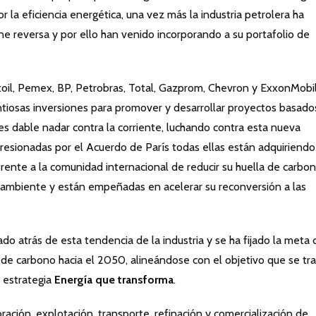
or la eficiencia energética, una vez más la industria petrolera ha
e reversa y por ello han venido incorporando a su portafolio de
toil, Pemex, BP, Petrobras, Total, Gazprom, Chevron y ExxonMobil
ntiosas inversiones para promover y desarrollar proyectos basado
s dable nadar contra la corriente, luchando contra esta nueva
resionadas por el Acuerdo de París todas ellas están adquiriendo
rente a la comunidad internacional de reducir su huella de carbo
ioambiente y están empeñadas en acelerar su reconversión a las
o atrás de esta tendencia de la industria y se ha fijado la meta 
s de carbono hacia el 2050, alineándose con el objetivo que se tr
 estrategia
Energía que transforma
.
ación, explotación, transporte, refinación y comercialización de