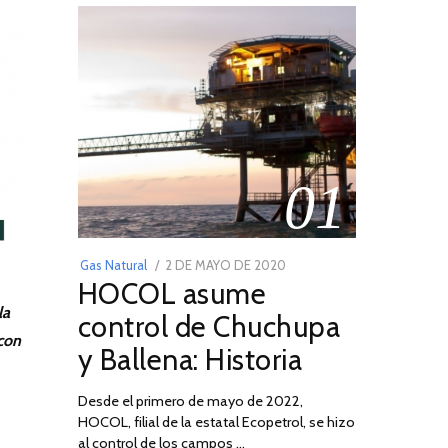
01
POSTED
Gas Natural
2 DE MAYO DE 2020
16
HOCOL asume
ON
DE
la
FEBRERO
control de Chuchupa
DE
con
y Ballena: Historia
2026
Desde el primero de mayo de 2022,
HOCOL, filial de la estatal Ecopetrol, se hizo
al control de los campos …