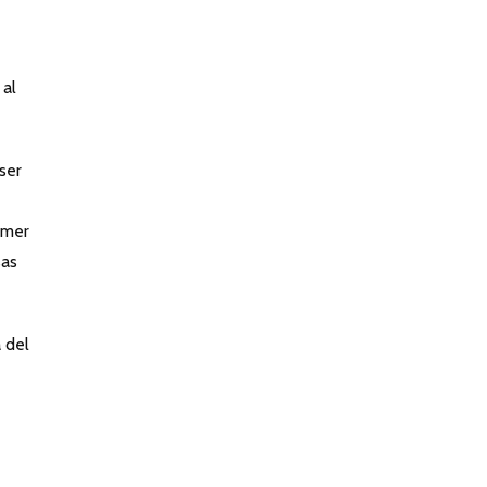
 al
ser
imer
sas
 del