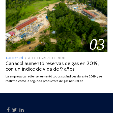
03
POSTED
Gas Natural
20 DE FEBRERO DE 2020
10
Canacol aumentó reservas de gas en 2019,
ON
DE
con un índice de vida de 9 años
JULIO
DE
La empresa canadiense aumentó todos sus índices durante 2019 y se
2025
reafirma como la segunda productora de gas natural en …