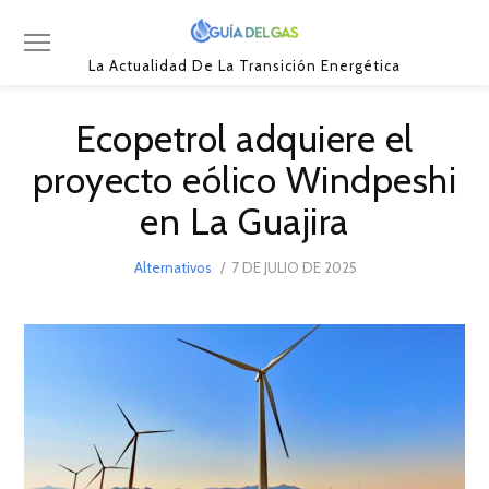
La Actualidad De La Transición Energética
Ecopetrol adquiere el
proyecto eólico Windpeshi
en La Guajira
POSTED
Alternativos
7 DE JULIO DE 2025
ON