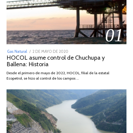
01
POSTED
Gas Natural
2 DE MAYO DE 2020
16
HOCOL asume control de Chuchupa y
ON
DE
Ballena: Historia
FEBRERO
DE
Desde el primero de mayo de 2022, HOCOL, filial de la estatal
2026
Ecopetrol, se hizo al control de los campos …