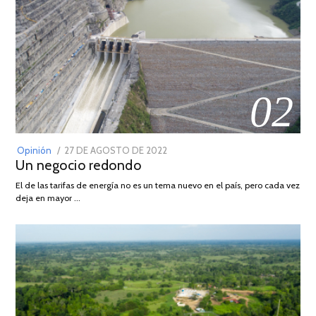
02
POSTED
Opinión
27 DE AGOSTO DE 2022
30
Un negocio redondo
ON
DE
AGOSTO
El de las tarifas de energía no es un tema nuevo en el país, pero cada vez
DE
deja en mayor …
2022