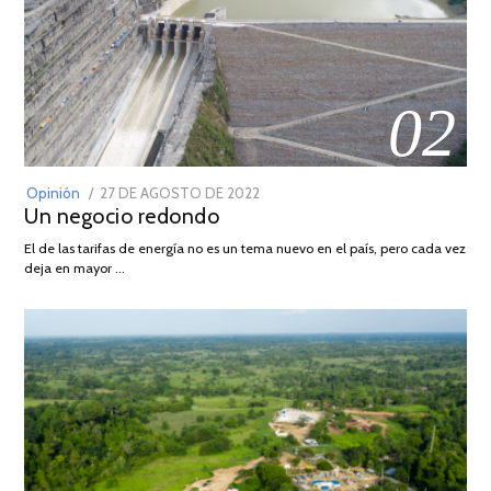
02
POSTED
Opinión
27 DE AGOSTO DE 2022
30
Un negocio redondo
ON
DE
AGOSTO
El de las tarifas de energía no es un tema nuevo en el país, pero cada vez
DE
deja en mayor …
2022