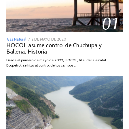
01
POSTED
Gas Natural
2 DE MAYO DE 2020
16
HOCOL asume control de Chuchupa y
ON
DE
Ballena: Historia
FEBRERO
DE
Desde el primero de mayo de 2022, HOCOL, filial de la estatal
2026
Ecopetrol, se hizo al control de los campos …