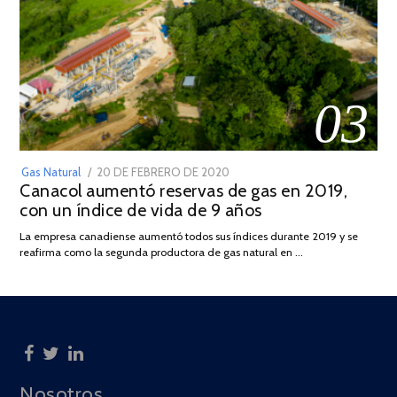
03
POSTED
Gas Natural
20 DE FEBRERO DE 2020
10
Canacol aumentó reservas de gas en 2019,
ON
DE
con un índice de vida de 9 años
JULIO
DE
La empresa canadiense aumentó todos sus índices durante 2019 y se
2025
reafirma como la segunda productora de gas natural en …
Nosotros