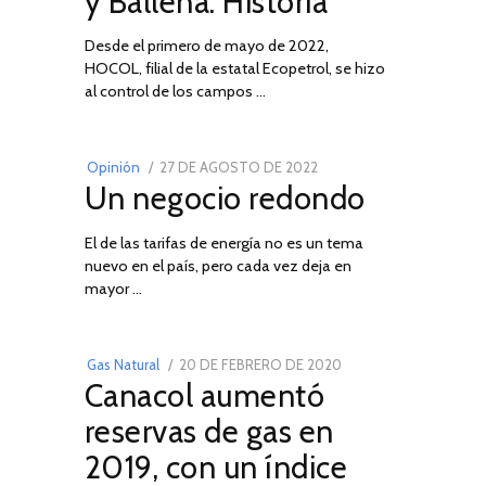
y Ballena: Historia
Desde el primero de mayo de 2022,
HOCOL, filial de la estatal Ecopetrol, se hizo
02
al control de los campos …
POSTED
Opinión
27 DE AGOSTO DE 2022
30
Un negocio redondo
ON
DE
AGOSTO
El de las tarifas de energía no es un tema
DE
nuevo en el país, pero cada vez deja en
2022
03
mayor …
POSTED
Gas Natural
20 DE FEBRERO DE 2020
10
Canacol aumentó
ON
DE
JULIO
reservas de gas en
DE
2019, con un índice
2025