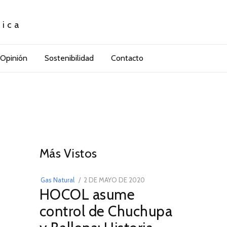
tica
Opinión
Sostenibilidad
Contacto
01
Más Vistos
POSTED
Gas Natural
2 DE MAYO DE 2020
16
HOCOL asume
ON
DE
FEBRERO
control de Chuchupa
DE
2026