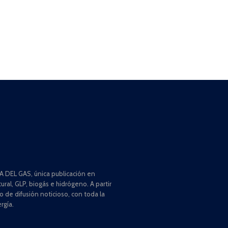
 DEL GAS, única publicación en
ral, GLP, biogás e hidrógeno. A partir
de difusión noticioso, con toda la
rgía.