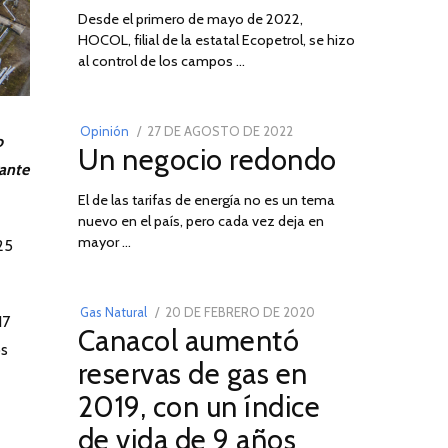
Desde el primero de mayo de 2022,
HOCOL, filial de la estatal Ecopetrol, se hizo
02
al control de los campos …
POSTED
Opinión
27 DE AGOSTO DE 2022
30
o
Un negocio redondo
ON
DE
ante
AGOSTO
El de las tarifas de energía no es un tema
DE
nuevo en el país, pero cada vez deja en
2022
03
mayor …
25
POSTED
Gas Natural
20 DE FEBRERO DE 2020
10
17
Canacol aumentó
ON
DE
os
JULIO
reservas de gas en
DE
2019, con un índice
2025
de vida de 9 años