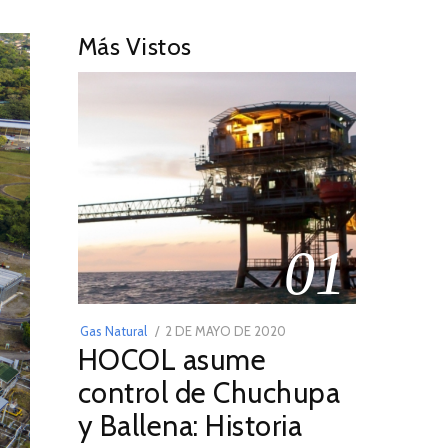
Más Vistos
01
POSTED
Gas Natural
2 DE MAYO DE 2020
16
HOCOL asume
ON
DE
FEBRERO
control de Chuchupa
DE
y Ballena: Historia
2026