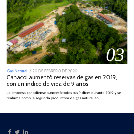
03
POSTED
Gas Natural
20 DE FEBRERO DE 2020
10
Canacol aumentó reservas de gas en 2019,
ON
DE
con un índice de vida de 9 años
JULIO
DE
La empresa canadiense aumentó todos sus índices durante 2019 y se
2025
reafirma como la segunda productora de gas natural en …