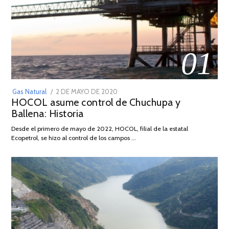
01
POSTED
Gas Natural
2 DE MAYO DE 2020
16
HOCOL asume control de Chuchupa y
ON
DE
Ballena: Historia
FEBRERO
DE
Desde el primero de mayo de 2022, HOCOL, filial de la estatal
2026
Ecopetrol, se hizo al control de los campos …