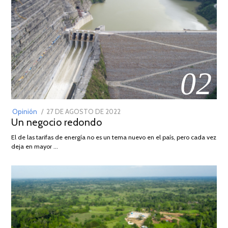
02
POSTED
Opinión
27 DE AGOSTO DE 2022
30
Un negocio redondo
ON
DE
AGOSTO
El de las tarifas de energía no es un tema nuevo en el país, pero cada vez
DE
deja en mayor …
2022