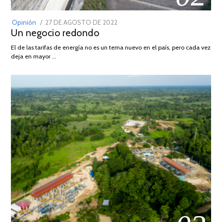
POSTED
Opinión
27 DE AGOSTO DE 2022
30
Un negocio redondo
ON
DE
AGOSTO
El de las tarifas de energía no es un tema nuevo en el país, pero cada vez
DE
deja en mayor …
2022