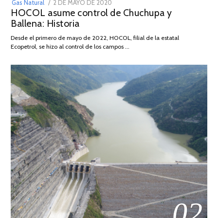
POSTED
Gas Natural
2 DE MAYO DE 2020
16
HOCOL asume control de Chuchupa y
ON
DE
Ballena: Historia
FEBRERO
DE
Desde el primero de mayo de 2022, HOCOL, filial de la estatal
2026
Ecopetrol, se hizo al control de los campos …
02