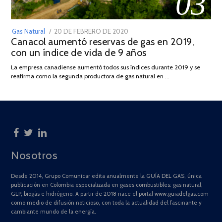
03
POSTED
Gas Natural
20 DE FEBRERO DE 2020
10
Canacol aumentó reservas de gas en 2019,
ON
DE
con un índice de vida de 9 años
JULIO
DE
La empresa canadiense aumentó todos sus índices durante 2019 y se
2025
reafirma como la segunda productora de gas natural en …
Nosotros
Desde 2014, Grupo Comunicar edita anualmente la GUÍA DEL GAS, única
publicación en Colombia especializada en gases combustibles: gas natural,
GLP, biogás e hidrógeno. A partir de 2018 nace el portal www.guiadelgas.com
como medio de difusión noticioso, con toda la actualidad del fascinante y
cambiante mundo de la energía.