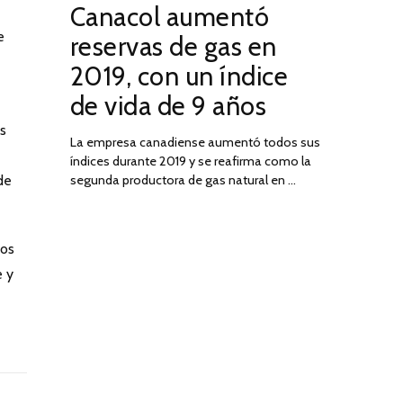
Canacol aumentó
ON
DE
JULIO
e
reservas de gas en
DE
2019, con un índice
2025
de vida de 9 años
os
La empresa canadiense aumentó todos sus
índices durante 2019 y se reafirma como la
de
segunda productora de gas natural en …
dos
e y