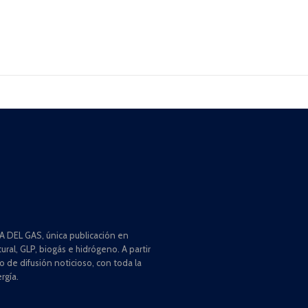
 DEL GAS, única publicación en
ral, GLP, biogás e hidrógeno. A partir
de difusión noticioso, con toda la
rgía.