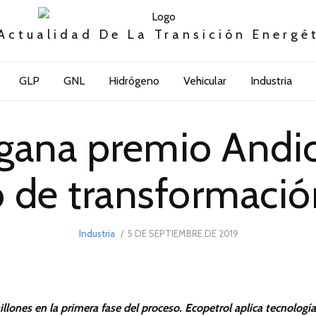
Actualidad De La Transición Energé
GLP
GNL
Hidrógeno
Vehicular
Industria
 gana premio Andi
 de transformación
POSTED
Industria
5 DE SEPTIEMBRE DE 2019
5
ON
DE
SEPTIEMBRE
DE
2019
lones en la primera fase del proceso. Ecopetrol aplica tecnologí