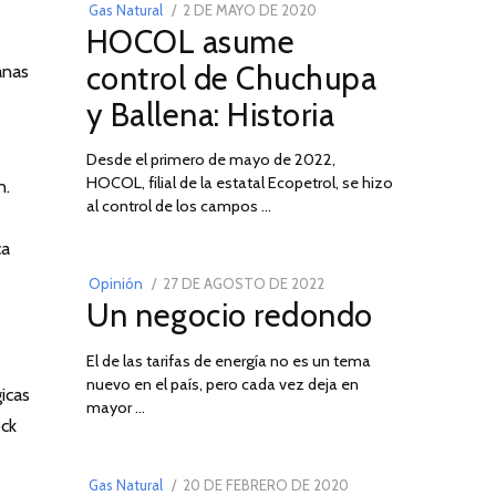
POSTED
Gas Natural
2 DE MAYO DE 2020
16
HOCOL asume
ON
DE
FEBRERO
control de Chuchupa
anas
DE
y Ballena: Historia
2026
Desde el primero de mayo de 2022,
HOCOL, filial de la estatal Ecopetrol, se hizo
n.
02
al control de los campos …
ca
POSTED
Opinión
27 DE AGOSTO DE 2022
30
Un negocio redondo
ON
DE
AGOSTO
El de las tarifas de energía no es un tema
DE
nuevo en el país, pero cada vez deja en
2022
03
icas
mayor …
ock
POSTED
Gas Natural
20 DE FEBRERO DE 2020
10