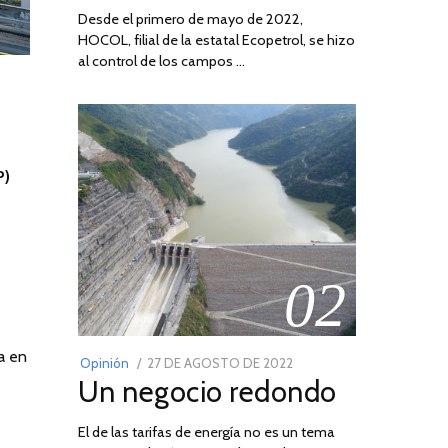
Desde el primero de mayo de 2022,
HOCOL, filial de la estatal Ecopetrol, se hizo
al control de los campos …
P)
02
a en
POSTED
Opinión
27 DE AGOSTO DE 2022
30
Un negocio redondo
ON
DE
AGOSTO
El de las tarifas de energía no es un tema
DE