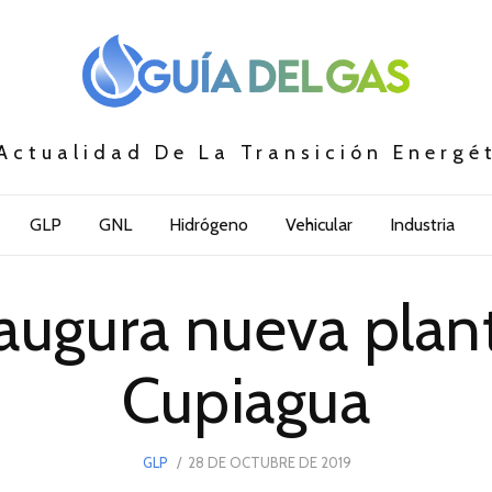
Actualidad De La Transición Energé
GLP
GNL
Hidrógeno
Vehicular
Industria
naugura nueva plan
Cupiagua
POSTED
GLP
28 DE OCTUBRE DE 2019
28
ON
DE