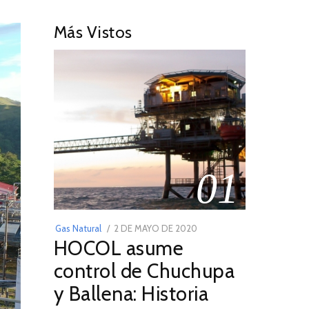
Más Vistos
01
POSTED
Gas Natural
2 DE MAYO DE 2020
16
HOCOL asume
ON
DE
FEBRERO
control de Chuchupa
DE
y Ballena: Historia
2026