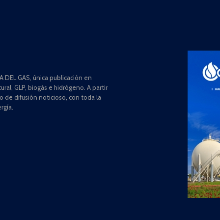
 DEL GAS, única publicación en
ral, GLP, biogás e hidrógeno. A partir
de difusión noticioso, con toda la
rgía.