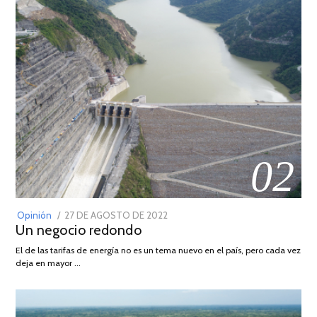
02
POSTED
Opinión
27 DE AGOSTO DE 2022
30
Un negocio redondo
ON
DE
AGOSTO
El de las tarifas de energía no es un tema nuevo en el país, pero cada vez
DE
deja en mayor …
2022