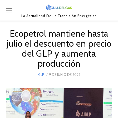
La Actualidad De La Transición Energética
Ecopetrol mantiene hasta
julio el descuento en precio
del GLP y aumenta
producción
POSTED
GLP
9 DE JUNIO DE 2022
14
ON
DE
JUNIO
DE
2022