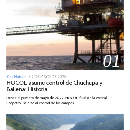
01
POSTED
Gas Natural
2 DE MAYO DE 2020
16
HOCOL asume control de Chuchupa y
ON
DE
Ballena: Historia
FEBRERO
DE
Desde el primero de mayo de 2022, HOCOL, filial de la estatal
2026
Ecopetrol, se hizo al control de los campos …