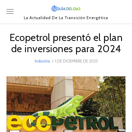
La Actualidad De La Transición Energética
Ecopetrol presentó el plan
de inversiones para 2024
POSTED
Industria
1 DE DICIEMBRE DE 2023
1
ON
DE
DICIEMBRE
DE
2023