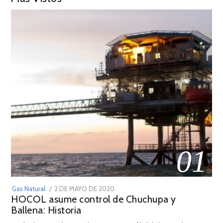
01
POSTED
Gas Natural
2 DE MAYO DE 2020
16
HOCOL asume control de Chuchupa y
ON
DE
Ballena: Historia
FEBRERO
DE