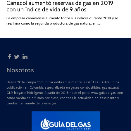
Canacol aumentó reservas de gas en 2019,
ON
DE
con un índice de vida de 9 años
JULIO
DE
La empresa canadiense aumentó todos sus índices durante 2019 y se
2025
reafirma como la segunda productora de gas natural en …
Nosotros
Desde 2014, Grupo Comunicar edita anualmente la GUÍA DEL GAS, única
publicación en Colombia especializada en gases combustibles: gas natural,
GLP, biogás e hidrógeno. A partir de 2018 nace el portal www.guiadelgas.com
como medio de difusión noticioso, con toda la actualidad del fascinante y
cambiante mundo de la energía.