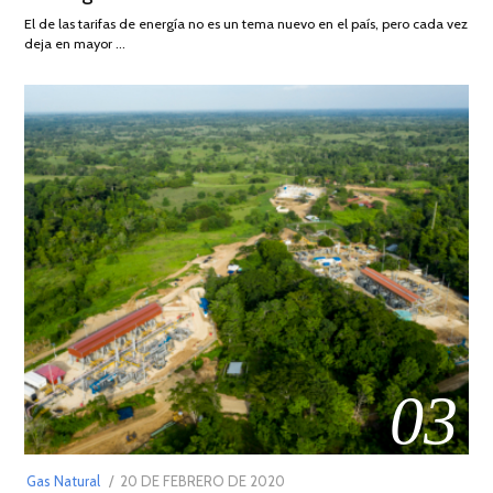
AGOSTO
El de las tarifas de energía no es un tema nuevo en el país, pero cada vez
DE
deja en mayor …
2022
03
POSTED
Gas Natural
20 DE FEBRERO DE 2020
10