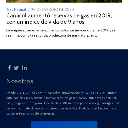
POSTED
Gas Natural
20 DE FEBRERO DE 2020
10
Canacol aumentó reservas de gas en 2019,
ON
DE
con un índice de vida de 9 años
JULIO
DE
La empresa canadiense aumentó todos sus índices durante 2019 y se
2025
reafirma como la segunda productora de gas natural en …
Nosotros
Desde 2014, Grupo Comunicar edita anualmente la GUÍA DEL GAS, única
publicación en Colombia especializada en gases combustibles: gas natural,
GLP, biogás e hidrógeno. A partir de 2018 nace el portal www.guiadelgas.com
como medio de difusión noticioso, con toda la actualidad del fascinante y
cambiante mundo de la energía.