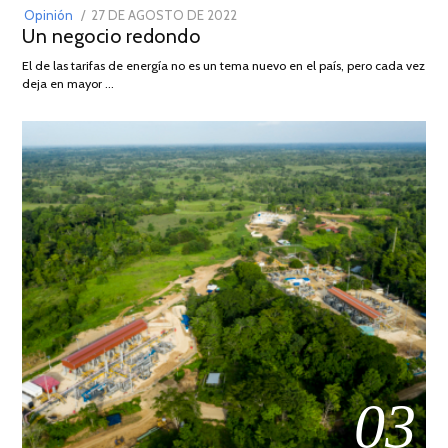
POSTED
Opinión
27 DE AGOSTO DE 2022
30
Un negocio redondo
ON
DE
AGOSTO
El de las tarifas de energía no es un tema nuevo en el país, pero cada vez
DE
deja en mayor …
2022
03