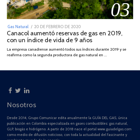
03
POSTED
Gas Natural
20 DE FEBRERO DE 2020
10
Canacol aumentó reservas de gas en 2019,
ON
DE
con un índice de vida de 9 años
JULIO
DE
La empresa canadiense aumentó todos sus índices durante 2019 y se
2025
reafirma como la segunda productora de gas natural en …
Nosotros
Desde 2014, Grupo Comunicar edita anualmente la GUÍA DEL GAS, única
publicación en Colombia especializada en gases combustibles: gas natural,
GLP, biogás e hidrógeno. A partir de 2018 nace el portal www.guiadelgas.com
como medio de difusión noticioso, con toda la actualidad del fascinante y