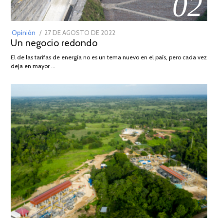
02
POSTED
Opinión
27 DE AGOSTO DE 2022
30
Un negocio redondo
ON
DE
AGOSTO
El de las tarifas de energía no es un tema nuevo en el país, pero cada vez
DE
deja en mayor …
2022