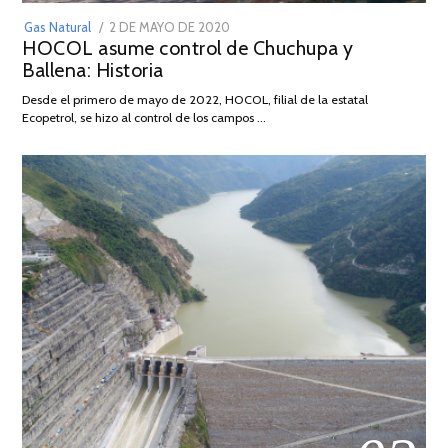
POSTED
Gas Natural
2 DE MAYO DE 2020
16
HOCOL asume control de Chuchupa y
ON
DE
Ballena: Historia
FEBRERO
DE
Desde el primero de mayo de 2022, HOCOL, filial de la estatal
2026
Ecopetrol, se hizo al control de los campos …