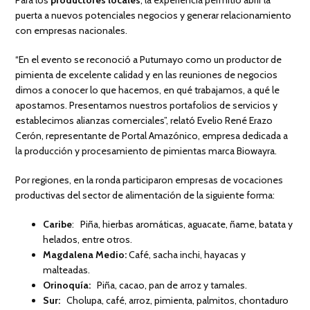
Para los
productores locales
, la experiencia permitió abrir la
puerta a nuevos potenciales negocios y generar relacionamiento
con empresas nacionales.
“En el evento se reconoció a Putumayo como un productor de
pimienta de excelente calidad y en las reuniones de negocios
dimos a conocer lo que hacemos, en qué trabajamos, a qué le
apostamos. Presentamos nuestros portafolios de servicios y
establecimos alianzas comerciales”, relató Evelio René Erazo
Cerón, representante de Portal Amazónico, empresa dedicada a
la producción y procesamiento de pimientas marca Biowayra.
Por regiones, en la ronda participaron empresas de vocaciones
productivas del sector de alimentación de la siguiente forma:
Caribe
: Piña, hierbas aromáticas, aguacate, ñame, batata y
helados, entre otros.
Magdalena Medio:
Café, sacha inchi, hayacas y
malteadas.
Orinoquía:
Piña, cacao, pan de arroz y tamales.
Sur:
Cholupa, café, arroz, pimienta, palmitos, chontaduro