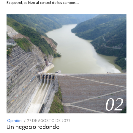
Ecopetrol, se hizo al control de los campos …
02
POSTED
Opinión
27 DE AGOSTO DE 2022
30
Un negocio redondo
ON
DE
AGOSTO