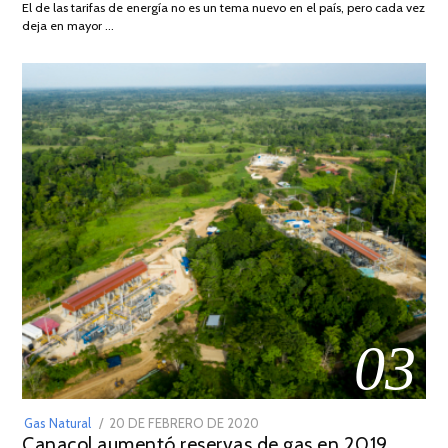
El de las tarifas de energía no es un tema nuevo en el país, pero cada vez
DE
deja en mayor …
2022
03
POSTED
Gas Natural
20 DE FEBRERO DE 2020
10
Canacol aumentó reservas de gas en 2019,
ON
DE