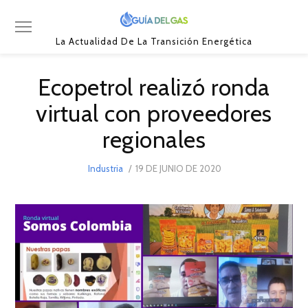
La Actualidad De La Transición Energética
Ecopetrol realizó ronda
virtual con proveedores
regionales
POSTED
Industria
19 DE JUNIO DE 2020
27
ON
DE
JUNIO
DE
2020