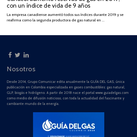
con un índice de vida de 9 años
JULIO
DE
La empresa canadiense aumentó todos sus índices durante 2019 y se
2025
reafirma como la segunda productora de gas natural en …
Nosotros
Desde 2014, Grupo Comunicar edita anualmente la GUÍA DEL GAS, única
publicación en Colombia especializada en gases combustibles: gas natural,
GLP, biogás e hidrógeno. A partir de 2018 nace el portal www.guiadelgas.com
como medio de difusión noticioso, con toda la actualidad del fascinante y
cambiante mundo de la energía.