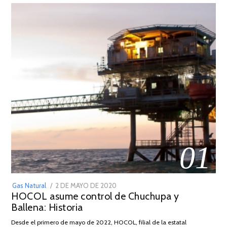
01
POSTED
Gas Natural
2 DE MAYO DE 2020
16
HOCOL asume control de Chuchupa y
ON
DE
Ballena: Historia
FEBRERO
DE
Desde el primero de mayo de 2022, HOCOL, filial de la estatal
2026