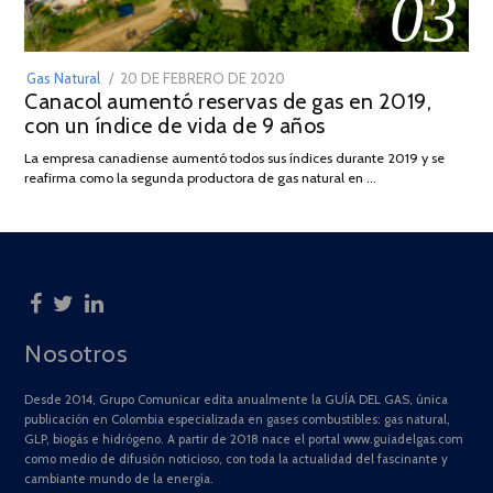
03
POSTED
Gas Natural
20 DE FEBRERO DE 2020
10
Canacol aumentó reservas de gas en 2019,
ON
DE
con un índice de vida de 9 años
JULIO
DE
La empresa canadiense aumentó todos sus índices durante 2019 y se
2025
reafirma como la segunda productora de gas natural en …
Nosotros
Desde 2014, Grupo Comunicar edita anualmente la GUÍA DEL GAS, única
publicación en Colombia especializada en gases combustibles: gas natural,
GLP, biogás e hidrógeno. A partir de 2018 nace el portal www.guiadelgas.com
como medio de difusión noticioso, con toda la actualidad del fascinante y
cambiante mundo de la energía.