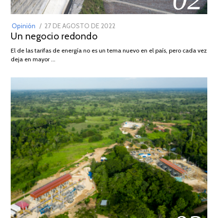
POSTED
Opinión
27 DE AGOSTO DE 2022
30
Un negocio redondo
ON
DE
AGOSTO
El de las tarifas de energía no es un tema nuevo en el país, pero cada vez
DE
deja en mayor …
2022