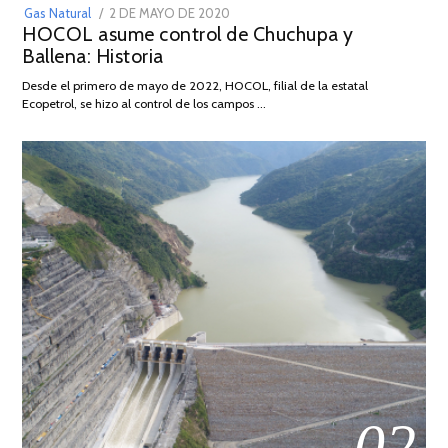
POSTED
Gas Natural
2 DE MAYO DE 2020
16
HOCOL asume control de Chuchupa y
ON
DE
Ballena: Historia
FEBRERO
DE
Desde el primero de mayo de 2022, HOCOL, filial de la estatal
2026
Ecopetrol, se hizo al control de los campos …
02