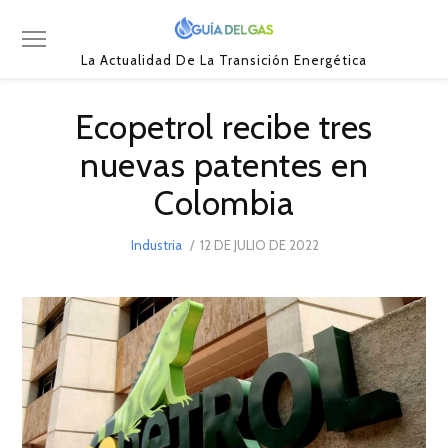
La Actualidad De La Transición Energética
Ecopetrol recibe tres
nuevas patentes en
Colombia
POSTED
Industria
12 DE JULIO DE 2022
12
ON
DE
JULIO
DE
2022