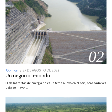
02
POSTED
Opinión
27 DE AGOSTO DE 2022
30
Un negocio redondo
ON
DE
AGOSTO
El de las tarifas de energía no es un tema nuevo en el país, pero cada vez
DE
deja en mayor …
2022