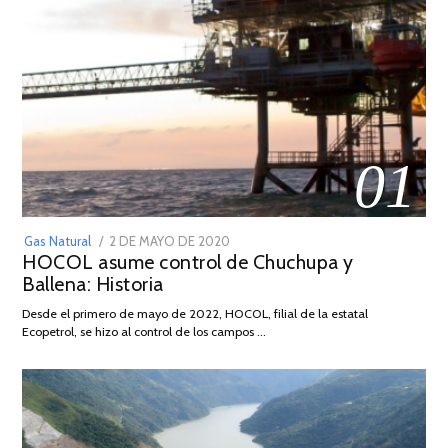
01
POSTED
Gas Natural
2 DE MAYO DE 2020
16
HOCOL asume control de Chuchupa y
ON
DE
Ballena: Historia
FEBRERO
DE
Desde el primero de mayo de 2022, HOCOL, filial de la estatal
2026
Ecopetrol, se hizo al control de los campos …