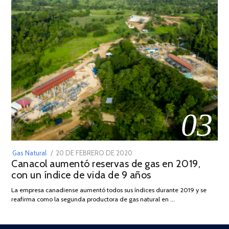
03
POSTED
Gas Natural
20 DE FEBRERO DE 2020
10
Canacol aumentó reservas de gas en 2019,
ON
DE
con un índice de vida de 9 años
JULIO
DE
La empresa canadiense aumentó todos sus índices durante 2019 y se
2025
reafirma como la segunda productora de gas natural en …