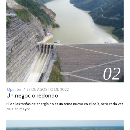
02
POSTED
Opinión
27 DE AGOSTO DE 2022
30
Un negocio redondo
ON
DE
AGOSTO
El de las tarifas de energía no es un tema nuevo en el país, pero cada vez
DE
deja en mayor …
2022