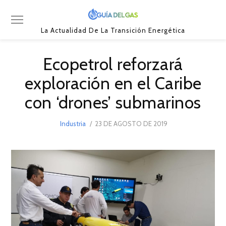
La Actualidad De La Transición Energética
Ecopetrol reforzará
exploración en el Caribe
con ‘drones’ submarinos
POSTED
Industria
23 DE AGOSTO DE 2019
23
ON
DE
AGOSTO
DE
2019