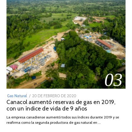
03
POSTED
Gas Natural
20 DE FEBRERO DE 2020
10
Canacol aumentó reservas de gas en 2019,
ON
DE
con un índice de vida de 9 años
JULIO
DE
La empresa canadiense aumentó todos sus índices durante 2019 y se
2025
reafirma como la segunda productora de gas natural en …