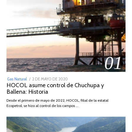
01
POSTED
Gas Natural
2 DE MAYO DE 2020
16
HOCOL asume control de Chuchupa y
ON
DE
Ballena: Historia
FEBRERO
DE
Desde el primero de mayo de 2022, HOCOL, filial de la estatal
2026
Ecopetrol, se hizo al control de los campos …