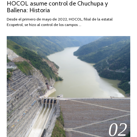
HOCOL asume control de Chuchupa y
ON
DE
Ballena: Historia
FEBRERO
DE
Desde el primero de mayo de 2022, HOCOL, filial de la estatal
2026
Ecopetrol, se hizo al control de los campos …
02