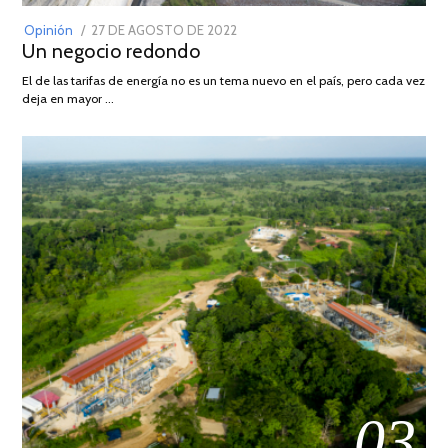
POSTED
Opinión
27 DE AGOSTO DE 2022
30
Un negocio redondo
ON
DE
AGOSTO
El de las tarifas de energía no es un tema nuevo en el país, pero cada vez
DE
deja en mayor …
2022
03