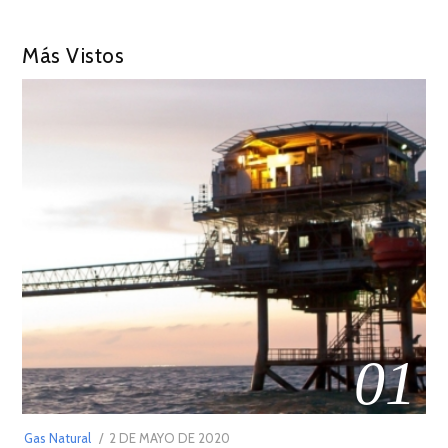
Más Vistos
01
POSTED
Gas Natural
2 DE MAYO DE 2020
16