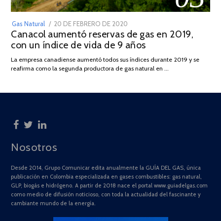
POSTED
Gas Natural
20 DE FEBRERO DE 2020
10
Canacol aumentó reservas de gas en 2019,
ON
DE
con un índice de vida de 9 años
JULIO
DE
La empresa canadiense aumentó todos sus índices durante 2019 y se
2025
reafirma como la segunda productora de gas natural en …
Nosotros
Desde 2014, Grupo Comunicar edita anualmente la GUÍA DEL GAS, única
publicación en Colombia especializada en gases combustibles: gas natural,
GLP, biogás e hidrógeno. A partir de 2018 nace el portal www.guiadelgas.com
como medio de difusión noticioso, con toda la actualidad del fascinante y
cambiante mundo de la energía.