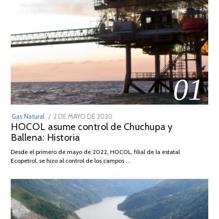
01
POSTED
Gas Natural
2 DE MAYO DE 2020
16
HOCOL asume control de Chuchupa y
ON
DE
Ballena: Historia
FEBRERO
DE
Desde el primero de mayo de 2022, HOCOL, filial de la estatal
2026
Ecopetrol, se hizo al control de los campos …