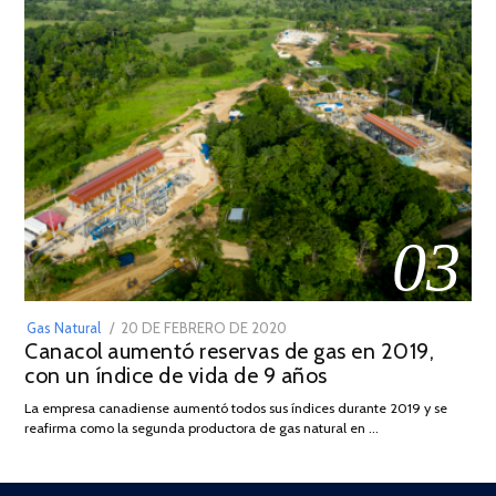
03
POSTED
Gas Natural
20 DE FEBRERO DE 2020
10
Canacol aumentó reservas de gas en 2019,
ON
DE
con un índice de vida de 9 años
JULIO
DE
La empresa canadiense aumentó todos sus índices durante 2019 y se
2025
reafirma como la segunda productora de gas natural en …