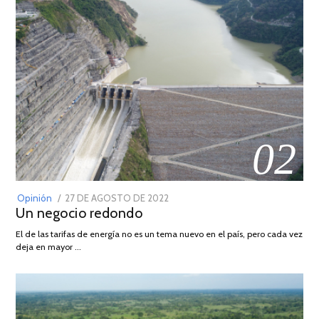
02
POSTED
Opinión
27 DE AGOSTO DE 2022
30
Un negocio redondo
ON
DE
AGOSTO
El de las tarifas de energía no es un tema nuevo en el país, pero cada vez
DE
deja en mayor …
2022