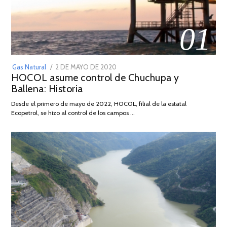
01
POSTED
Gas Natural
2 DE MAYO DE 2020
16
HOCOL asume control de Chuchupa y
ON
DE
Ballena: Historia
FEBRERO
DE
Desde el primero de mayo de 2022, HOCOL, filial de la estatal
2026
Ecopetrol, se hizo al control de los campos …