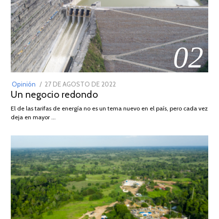
02
POSTED
Opinión
27 DE AGOSTO DE 2022
30
Un negocio redondo
ON
DE
AGOSTO
El de las tarifas de energía no es un tema nuevo en el país, pero cada vez
DE
deja en mayor …
2022