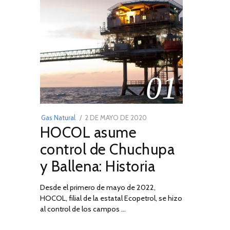
01
POSTED
Gas Natural
2 DE MAYO DE 2020
16
HOCOL asume
ON
DE
FEBRERO
control de Chuchupa
DE
y Ballena: Historia
2026
Desde el primero de mayo de 2022,
HOCOL, filial de la estatal Ecopetrol, se hizo
al control de los campos …