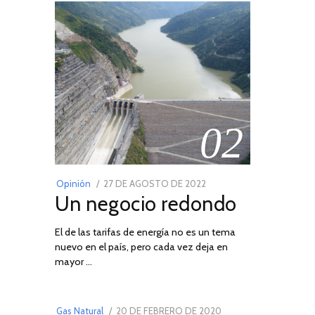
02
POSTED
Opinión
27 DE AGOSTO DE 2022
30
Un negocio redondo
ON
DE
AGOSTO
El de las tarifas de energía no es un tema
DE
nuevo en el país, pero cada vez deja en
2022
03
mayor …
POSTED
Gas Natural
20 DE FEBRERO DE 2020
10