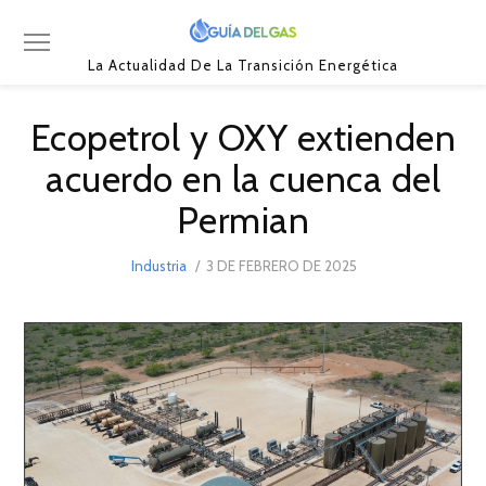
La Actualidad De La Transición Energética
Ecopetrol y OXY extienden
acuerdo en la cuenca del
Permian
POSTED
Industria
3 DE FEBRERO DE 2025
3
ON
DE
FEBRERO
DE
2025