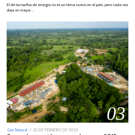
AGOSTO
El de las tarifas de energía no es un tema nuevo en el país, pero cada vez
DE
deja en mayor …
2022
03
POSTED
Gas Natural
20 DE FEBRERO DE 2020
10