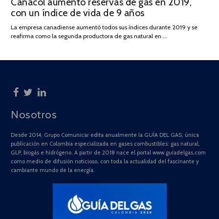
Canacol aumentó reservas de gas en 2019,
ON
DE
con un índice de vida de 9 años
JULIO
DE
La empresa canadiense aumentó todos sus índices durante 2019 y se
2025
reafirma como la segunda productora de gas natural en …
Nosotros
Desde 2014, Grupo Comunicar edita anualmente la GUÍA DEL GAS, única
publicación en Colombia especializada en gases combustibles: gas natural,
GLP, biogás e hidrógeno. A partir de 2018 nace el portal www.guiadelgas.com
como medio de difusión noticioso, con toda la actualidad del fascinante y
cambiante mundo de la energía.