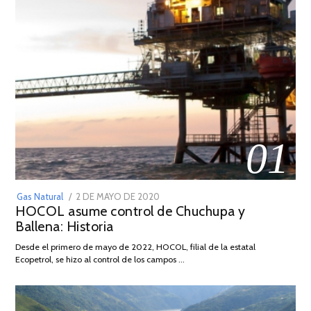
01
POSTED
Gas Natural
2 DE MAYO DE 2020
16
HOCOL asume control de Chuchupa y
ON
DE
Ballena: Historia
FEBRERO
DE
Desde el primero de mayo de 2022, HOCOL, filial de la estatal
2026
Ecopetrol, se hizo al control de los campos …