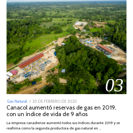
03
POSTED
Gas Natural
20 DE FEBRERO DE 2020
10
Canacol aumentó reservas de gas en 2019,
ON
DE
con un índice de vida de 9 años
JULIO
DE
La empresa canadiense aumentó todos sus índices durante 2019 y se
2025
reafirma como la segunda productora de gas natural en …