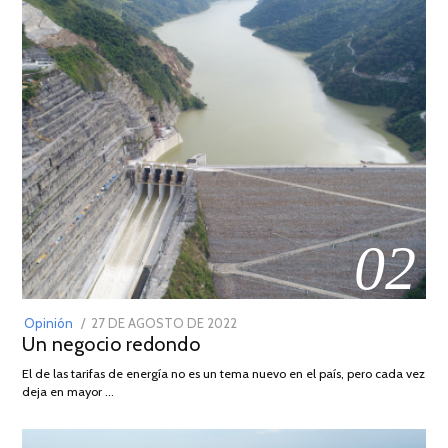
02
POSTED
Opinión
27 DE AGOSTO DE 2022
30
Un negocio redondo
ON
DE
AGOSTO
El de las tarifas de energía no es un tema nuevo en el país, pero cada vez
DE
deja en mayor …
2022