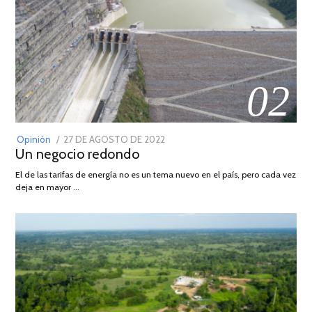
02
POSTED
Opinión
27 DE AGOSTO DE 2022
30
Un negocio redondo
ON
DE
AGOSTO
El de las tarifas de energía no es un tema nuevo en el país, pero cada vez
DE
deja en mayor …
2022