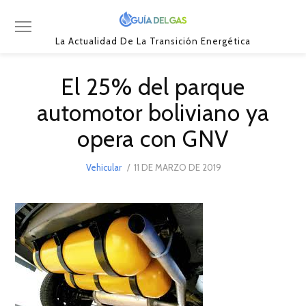
La Actualidad De La Transición Energética
El 25% del parque
automotor boliviano ya
opera con GNV
POSTED
Vehicular
11 DE MARZO DE 2019
20
ON
DE
ABRIL
DE
2019