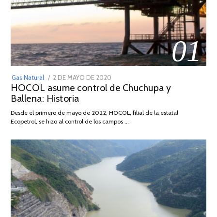
01
POSTED
Gas Natural
2 DE MAYO DE 2020
16
HOCOL asume control de Chuchupa y
ON
DE
Ballena: Historia
FEBRERO
DE
Desde el primero de mayo de 2022, HOCOL, filial de la estatal
2026
Ecopetrol, se hizo al control de los campos …