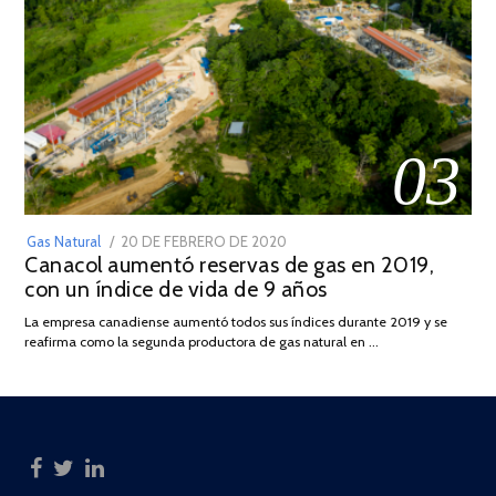
03
POSTED
Gas Natural
20 DE FEBRERO DE 2020
10
Canacol aumentó reservas de gas en 2019,
ON
DE
con un índice de vida de 9 años
JULIO
DE
La empresa canadiense aumentó todos sus índices durante 2019 y se
2025
reafirma como la segunda productora de gas natural en …