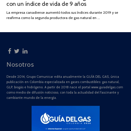
con un índice de vida de 9 años
JULIO
DE
La empresa canadiense aumentó todos sus índices durante 2019 y se
2025
reafirma como la segunda productora de gas natural en …
Nosotros
Desde 2014, Grupo Comunicar edita anualmente la GUÍA DEL GAS, única
publicación en Colombia especializada en gases combustibles: gas natural,
GLP, biogás e hidrógeno. A partir de 2018 nace el portal www.guiadelgas.com
como medio de difusión noticioso, con toda la actualidad del fascinante y
cambiante mundo de la energía.