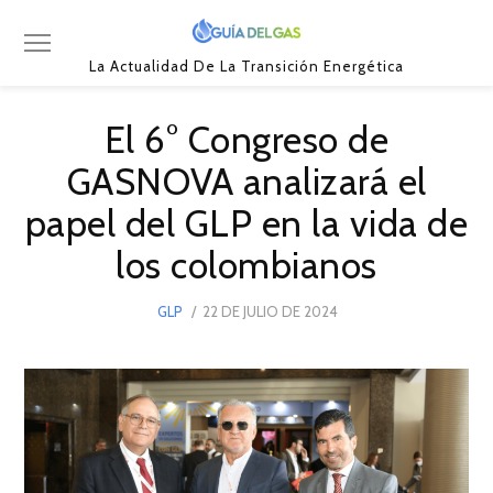
La Actualidad De La Transición Energética
El 6° Congreso de
GASNOVA analizará el
papel del GLP en la vida de
los colombianos
POSTED
GLP
22 DE JULIO DE 2024
22
ON
DE
JULIO
DE
2024