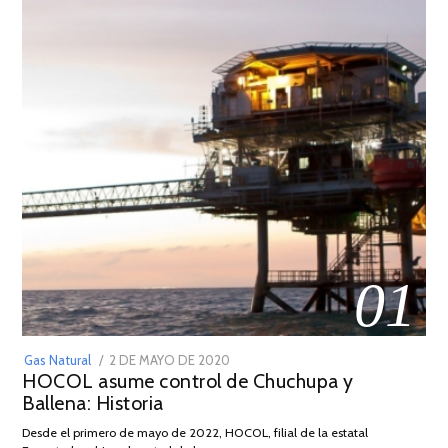
01
POSTED
Gas Natural
2 DE MAYO DE 2020
16
HOCOL asume control de Chuchupa y
ON
DE
Ballena: Historia
FEBRERO
DE
Desde el primero de mayo de 2022, HOCOL, filial de la estatal
2026