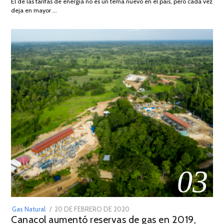
El de las tarifas de energía no es un tema nuevo en el país, pero cada vez
DE
deja en mayor …
2022
03
POSTED
Gas Natural
20 DE FEBRERO DE 2020
10
Canacol aumentó reservas de gas en 2019,
ON
DE