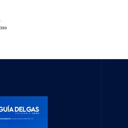
a
cizo