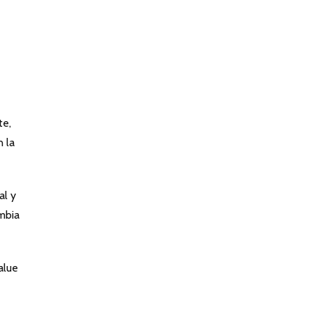
te,
 la
al y
ombia
alue