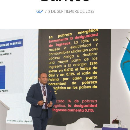
POSTED
GLP
2 DE SEPTIEMBRE DE 2025
2
ON
DE
SEPTIEMBRE
DE
2025