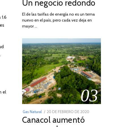
Un negocio redondo
ON
DE
AGOSTO
El de las tarifas de energía no es un tema
DE
 1.6
nuevo en el país, pero cada vez deja en
2022
les
mayor …
ud
.
03
 el
POSTED
Gas Natural
20 DE FEBRERO DE 2020
10
Canacol aumentó
ON
DE
JULIO