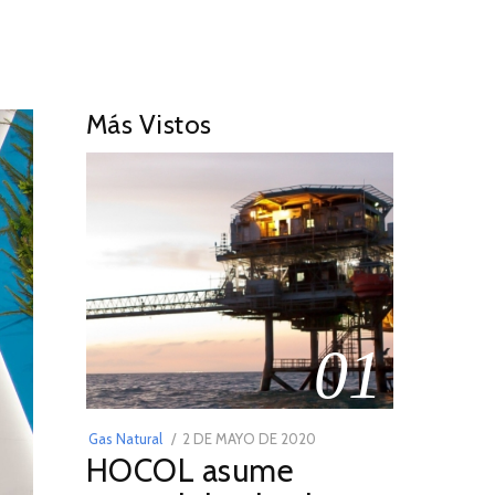
Más Vistos
01
POSTED
Gas Natural
2 DE MAYO DE 2020
16
HOCOL asume
ON
DE
FEBRERO