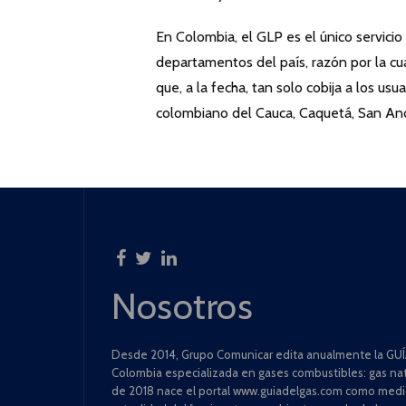
En Colombia, el GLP es el único servicio 
departamentos del país, razón por la cu
que, a la fecha, tan solo cobija a los u
colombiano del Cauca, Caquetá, San An
Nosotros
Desde 2014, Grupo Comunicar edita anualmente la GUÍA
Colombia especializada en gases combustibles: gas natu
de 2018 nace el portal www.guiadelgas.com como medio 