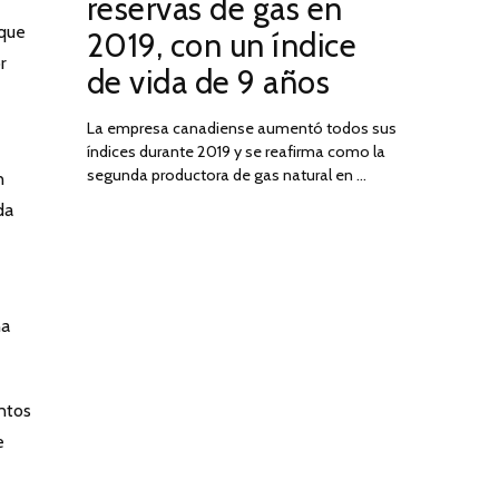
reservas de gas en
DE
 que
2019, con un índice
2025
r
de vida de 9 años
La empresa canadiense aumentó todos sus
índices durante 2019 y se reafirma como la
segunda productora de gas natural en …
n
da
na
ntos
e