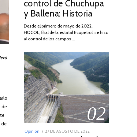
control de Chuchupa
DE
y Ballena: Historia
2026
Desde el primero de mayo de 2022,
HOCOL, filial de la estatal Ecopetrol, se hizo
al control de los campos …
Perú
arlo
02
o de
nte
a de
POSTED
Opinión
27 DE AGOSTO DE 2022
30