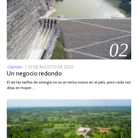
02
POSTED
Opinión
27 DE AGOSTO DE 2022
30
Un negocio redondo
ON
DE
AGOSTO
El de las tarifas de energía no es un tema nuevo en el país, pero cada vez
DE
deja en mayor …
2022