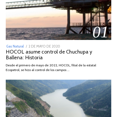
01
POSTED
Gas Natural
2 DE MAYO DE 2020
16
HOCOL asume control de Chuchupa y
ON
DE
Ballena: Historia
FEBRERO
DE
Desde el primero de mayo de 2022, HOCOL, filial de la estatal
2026
Ecopetrol, se hizo al control de los campos …