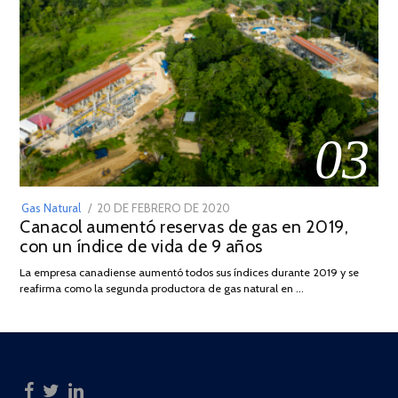
03
POSTED
Gas Natural
20 DE FEBRERO DE 2020
10
Canacol aumentó reservas de gas en 2019,
ON
DE
con un índice de vida de 9 años
JULIO
DE
La empresa canadiense aumentó todos sus índices durante 2019 y se
2025
reafirma como la segunda productora de gas natural en …