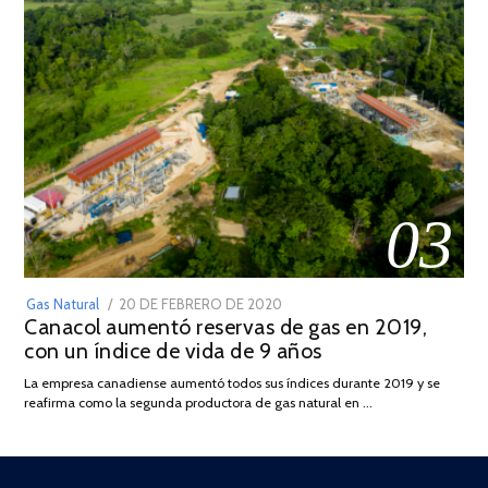
03
POSTED
Gas Natural
20 DE FEBRERO DE 2020
10
Canacol aumentó reservas de gas en 2019,
ON
DE
con un índice de vida de 9 años
JULIO
DE
La empresa canadiense aumentó todos sus índices durante 2019 y se
2025
reafirma como la segunda productora de gas natural en …