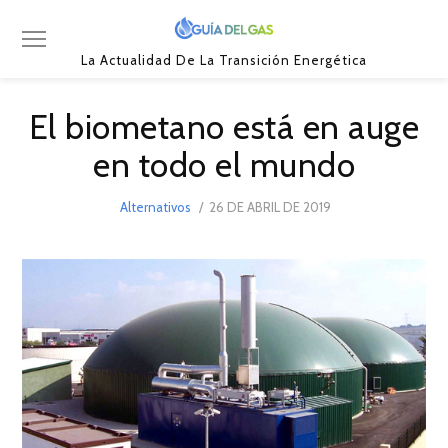
La Actualidad De La Transición Energética
El biometano está en auge
en todo el mundo
POSTED
Alternativos
26 DE ABRIL DE 2019
22
ON
DE
SEPTIEMBRE
DE
2019