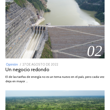
02
POSTED
Opinión
27 DE AGOSTO DE 2022
30
Un negocio redondo
ON
DE
AGOSTO
El de las tarifas de energía no es un tema nuevo en el país, pero cada vez
DE
deja en mayor …
2022