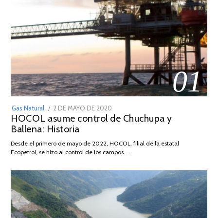
01
POSTED
Gas Natural
2 DE MAYO DE 2020
16
HOCOL asume control de Chuchupa y
ON
DE
Ballena: Historia
FEBRERO
DE
Desde el primero de mayo de 2022, HOCOL, filial de la estatal
2026
Ecopetrol, se hizo al control de los campos …