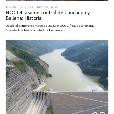
POSTED
Gas Natural
2 DE MAYO DE 2020
16
HOCOL asume control de Chuchupa y
ON
DE
Ballena: Historia
FEBRERO
DE
Desde el primero de mayo de 2022, HOCOL, filial de la estatal
2026
Ecopetrol, se hizo al control de los campos …