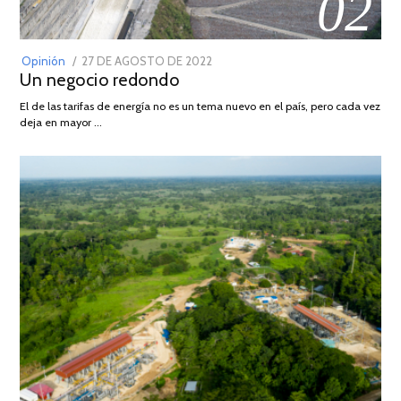
02
POSTED
Opinión
27 DE AGOSTO DE 2022
30
Un negocio redondo
ON
DE
AGOSTO
El de las tarifas de energía no es un tema nuevo en el país, pero cada vez
DE
deja en mayor …
2022