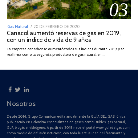
03
POSTED
Gas Natural
20 DE FEBRERO DE 2020
10
Canacol aumentó reservas de gas en 2019,
ON
DE
con un índice de vida de 9 años
JULIO
DE
La empresa canadiense aumentó todos sus índices durante 2019 y se
2025
reafirma como la segunda productora de gas natural en …
Nosotros
Desde 2014, Grupo Comunicar edita anualmente la GUÍA DEL GAS, única
publicación en Colombia especializada en gases combustibles: gas natural,
GLP, biogás e hidrógeno. A partir de 2018 nace el portal www.guiadelgas.com
como medio de difusión noticioso, con toda la actualidad del fascinante y