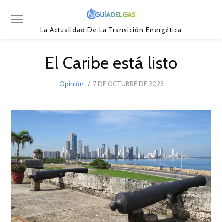
La Actualidad De La Transición Energética
El Caribe está listo
POSTED
Opinión
7 DE OCTUBRE DE 2023
8
ON
DE
OCTUBRE
DE
2023