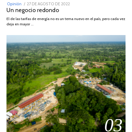
POSTED
Opinión
27 DE AGOSTO DE 2022
30
Un negocio redondo
ON
DE
AGOSTO
El de las tarifas de energía no es un tema nuevo en el país, pero cada vez
DE
deja en mayor …
2022
03