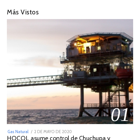
Más Vistos
01
POSTED
Gas Natural
2 DE MAYO DE 2020
16
HOCOL asume control de Chuchupa y
ON
DE