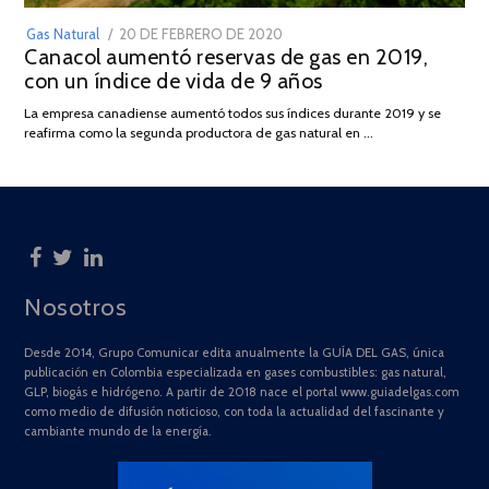
POSTED
Gas Natural
20 DE FEBRERO DE 2020
10
Canacol aumentó reservas de gas en 2019,
ON
DE
con un índice de vida de 9 años
JULIO
DE
La empresa canadiense aumentó todos sus índices durante 2019 y se
2025
reafirma como la segunda productora de gas natural en …
Nosotros
Desde 2014, Grupo Comunicar edita anualmente la GUÍA DEL GAS, única
publicación en Colombia especializada en gases combustibles: gas natural,
GLP, biogás e hidrógeno. A partir de 2018 nace el portal www.guiadelgas.com
como medio de difusión noticioso, con toda la actualidad del fascinante y
cambiante mundo de la energía.