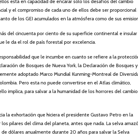
ellos está en capacidad de encarar sólo los desafíos del cambio
ncial y el compromiso de cada uno de ellos debe ser proporcional 
tanto de los GEI acumulados en la atmósfera como de sus emisio
s del cincuenta por ciento de su superficie continental e insular
e le da el rol de país forestal por excelencia.
responsabilidad que le incumbe en cuanto se refiere a la protecci
eclaración de Bosques de Nueva York, la Declaración de Bosques y
entemente adoptado Marco Mundial Kunming-Montreal de Diversid
Colombia. Pero esta no puede convertirse en el Atlas climático,
llo implica, para salvar a la humanidad de los horrores del cambio
ia la exhortación que hiciera el presidente Gustavo Petro en la
los pilares del clima del planeta, antes que nada. La selva amaz
 de dólares anualmente durante 20 años para salvar la Selva