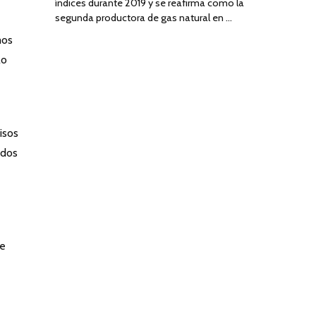
índices durante 2019 y se reafirma como la
segunda productora de gas natural en …
mos
lo
isos
ados
se