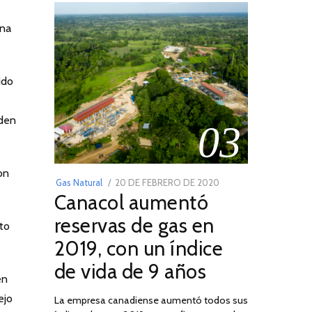
una
ido
nden
03
on
POSTED
Gas Natural
20 DE FEBRERO DE 2020
10
Canacol aumentó
ON
DE
JULIO
reservas de gas en
to
DE
2019, con un índice
2025
de vida de 9 años
en
ejo
La empresa canadiense aumentó todos sus