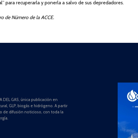
” para recuperarla y ponerla a salvo de sus depredadores.
bro de Número de la ACCE.
 DEL GAS, única publicación en
ral, GLP, biogás e hidrógeno. A partir
de difusión noticioso, con toda la
rgía.