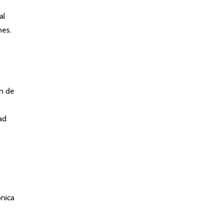
al
nes.
ón de
ad
ónica