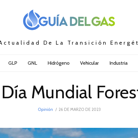
Actualidad De La Transición Energé
GLP
GNL
Hidrógeno
Vehicular
Industria
 Día Mundial Fores
POSTED
Opinión
26 DE MARZO DE 2023
26
ON
DE
MARZO
DE
2023