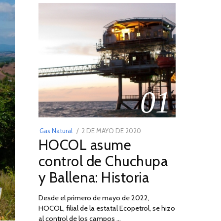
01
POSTED
Gas Natural
2 DE MAYO DE 2020
16
HOCOL asume
ON
DE
FEBRERO
control de Chuchupa
DE
y Ballena: Historia
2026
Desde el primero de mayo de 2022,
HOCOL, filial de la estatal Ecopetrol, se hizo
al control de los campos …