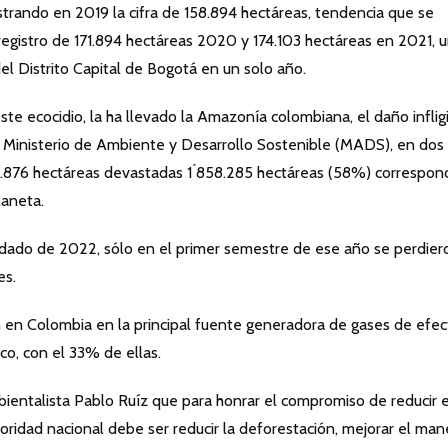
istrando en 2019 la cifra de 158.894 hectáreas, tendencia que se
 registro de 171.894 hectáreas 2020 y 174.103 hectáreas en 2021, 
el Distrito Capital de Bogotá en un solo año.
te ecocidio, la ha llevado la Amazonía colombiana, el daño inflig
l Ministerio de Ambiente y Desarrollo Sostenible (MADS), en dos
82.876 hectáreas devastadas 1 ́858.285 hectáreas (58%) correspo
laneta.
dado de 2022, sólo en el primer semestre de ese año se perdier
es.
en Colombia en la principal fuente generadora de gases de efec
co, con el 33% de ellas.
ientalista Pablo Ruíz que para honrar el compromiso de reducir 
oridad nacional debe ser reducir la deforestación, mejorar el man