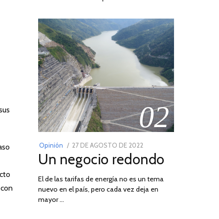
02
sus
POSTED
Opinión
27 DE AGOSTO DE 2022
30
aso
Un negocio redondo
ON
DE
AGOSTO
cto
El de las tarifas de energía no es un tema
DE
 con
nuevo en el país, pero cada vez deja en
2022
mayor …