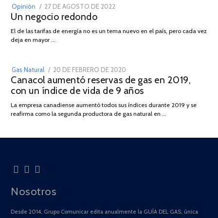
POSTED
Opinión
27 DE AGOSTO DE 2022
30
Un negocio redondo
ON
DE
AGOSTO
03
El de las tarifas de energía no es un tema nuevo en el país, pero cada vez
DE
deja en mayor …
2022
POSTED
Gas Natural
20 DE FEBRERO DE 2020
10
Canacol aumentó reservas de gas en 2019,
ON
DE
con un índice de vida de 9 años
JULIO
DE
La empresa canadiense aumentó todos sus índices durante 2019 y se
2025
reafirma como la segunda productora de gas natural en …
Nosotros
Desde 2014, Grupo Comunicar edita anualmente la GUÍA DEL GAS, única