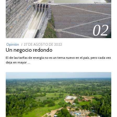
02
POSTED
Opinión
27 DE AGOSTO DE 2022
30
Un negocio redondo
ON
DE
AGOSTO
El de las tarifas de energía no es un tema nuevo en el país, pero cada vez
DE
deja en mayor …
2022