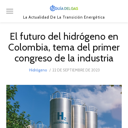
La Actualidad De La Transición Energética
El futuro del hidrógeno en
Colombia, tema del primer
congreso de la industria
POSTED
Hidrógeno
22 DE SEPTIEMBRE DE 2023
22
ON
DE
SEPTIEMBRE
DE
2023