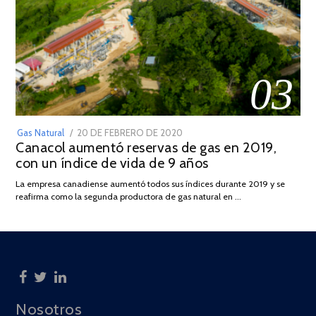
03
POSTED
Gas Natural
20 DE FEBRERO DE 2020
10
Canacol aumentó reservas de gas en 2019,
ON
DE
con un índice de vida de 9 años
JULIO
DE
La empresa canadiense aumentó todos sus índices durante 2019 y se
2025
reafirma como la segunda productora de gas natural en …
Nosotros