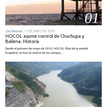
01
POSTED
Gas Natural
2 DE MAYO DE 2020
16
HOCOL asume control de Chuchupa y
ON
DE
Ballena: Historia
FEBRERO
DE
Desde el primero de mayo de 2022, HOCOL, filial de la estatal
2026
Ecopetrol, se hizo al control de los campos …