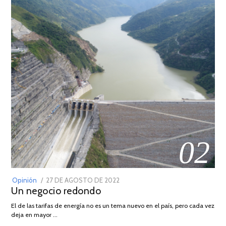
02
POSTED
Opinión
27 DE AGOSTO DE 2022
30
Un negocio redondo
ON
DE
AGOSTO
El de las tarifas de energía no es un tema nuevo en el país, pero cada vez
DE
deja en mayor …
2022