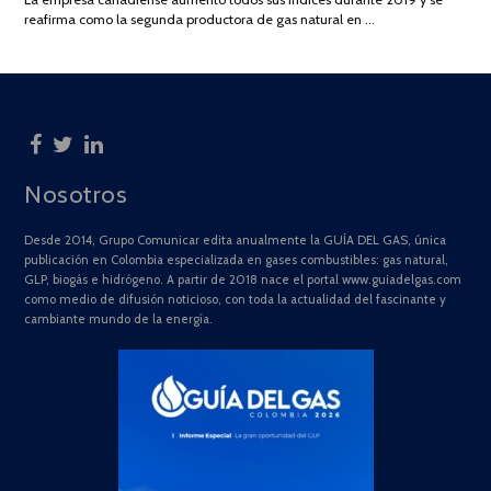
2025
reafirma como la segunda productora de gas natural en …
Nosotros
Desde 2014, Grupo Comunicar edita anualmente la GUÍA DEL GAS, única
publicación en Colombia especializada en gases combustibles: gas natural,
GLP, biogás e hidrógeno. A partir de 2018 nace el portal www.guiadelgas.com
como medio de difusión noticioso, con toda la actualidad del fascinante y
cambiante mundo de la energía.