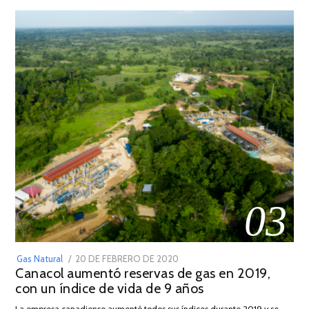
03
POSTED
Gas Natural
20 DE FEBRERO DE 2020
10
Canacol aumentó reservas de gas en 2019,
ON
DE
con un índice de vida de 9 años
JULIO
DE
La empresa canadiense aumentó todos sus índices durante 2019 y se