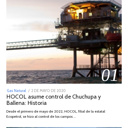
01
POSTED
Gas Natural
2 DE MAYO DE 2020
16
HOCOL asume control de Chuchupa y
ON
DE
Ballena: Historia
FEBRERO
DE
Desde el primero de mayo de 2022, HOCOL, filial de la estatal
2026
Ecopetrol, se hizo al control de los campos …