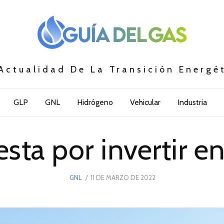
Actualidad De La Transición Energé
GLP
GNL
Hidrógeno
Vehicular
Industria
esta por invertir 
POSTED
GNL
11 DE MARZO DE 2022
11
ON
DE
MARZO
DE
2022