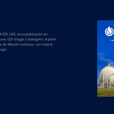
 DEL GAS, única publicación en
ral, GLP, biogás e hidrógeno. A partir
de difusión noticioso, con toda la
rgía.