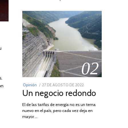
u
02
s,
POSTED
Opinión
27 DE AGOSTO DE 2022
30
on
Un negocio redondo
ON
DE
AGOSTO
El de las tarifas de energía no es un tema
DE
nuevo en el país, pero cada vez deja en
2022
mayor …