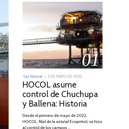
01
POSTED
Gas Natural
2 DE MAYO DE 2020
16
HOCOL asume
ON
DE
FEBRERO
control de Chuchupa
DE
y Ballena: Historia
2026
Desde el primero de mayo de 2022,
HOCOL, filial de la estatal Ecopetrol, se hizo
al control de los campos …