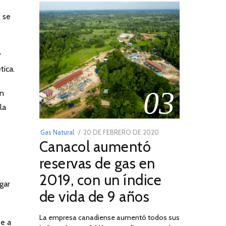
o se
y
tica.
03
on
la
POSTED
Gas Natural
20 DE FEBRERO DE 2020
10
Canacol aumentó
ON
DE
JULIO
reservas de gas en
DE
2019, con un índice
2025
gar
de vida de 9 años
La empresa canadiense aumentó todos sus
te a