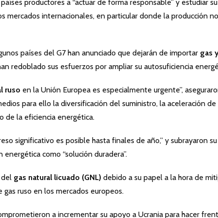
 países productores a “actuar de forma responsable” y estudiar su
os mercados internacionales, en particular donde la producción n
gunos países del G7 han anunciado que dejarán de importar
gas 
han redoblado sus esfuerzos por ampliar su autosuficiencia energé
l ruso
en la Unión Europea es especialmente urgente”, asegurar
ios para ello la diversificación del suministro, la aceleración de 
o de la eficiencia energética.
so significativo es posible hasta finales de año,” y subrayaron su
ón energética como “solución duradera”.
 del
gas natural licuado (GNL)
debido a su papel a la hora de miti
de gas ruso en los mercados europeos.
omprometieron a incrementar su apoyo a Ucrania para hacer fren