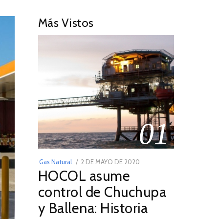
Más Vistos
01
POSTED
Gas Natural
2 DE MAYO DE 2020
16
HOCOL asume
ON
DE
FEBRERO
control de Chuchupa
DE
y Ballena: Historia
2026