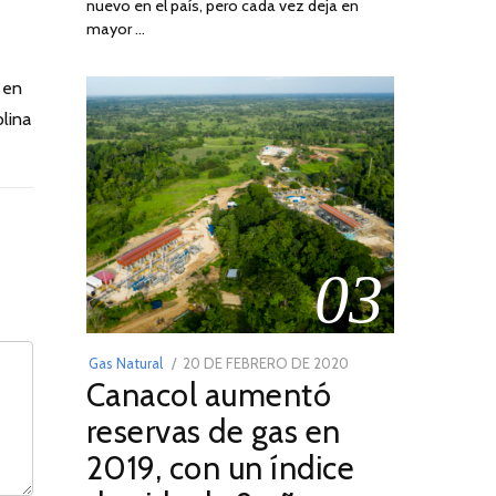
nuevo en el país, pero cada vez deja en
2022
mayor …
 en
lina
03
POSTED
Gas Natural
20 DE FEBRERO DE 2020
10
Canacol aumentó
ON
DE
JULIO
reservas de gas en
DE
2019, con un índice
2025