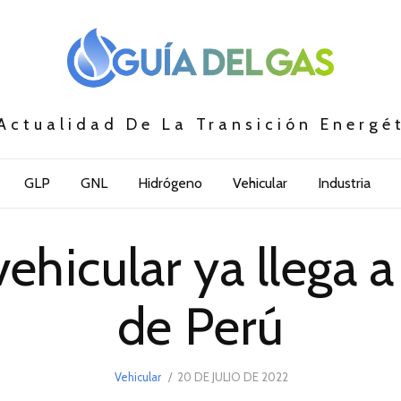
Actualidad De La Transición Energé
GLP
GNL
Hidrógeno
Vehicular
Industria
 vehicular ya llega 
de Perú
POSTED
Vehicular
20 DE JULIO DE 2022
20
ON
DE