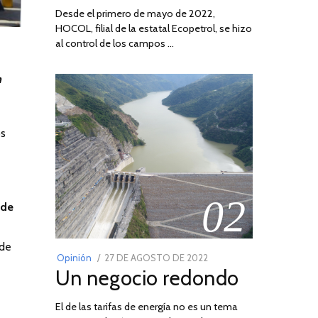
Desde el primero de mayo de 2022,
HOCOL, filial de la estatal Ecopetrol, se hizo
al control de los campos …
n
os
02
 de
 de
POSTED
Opinión
27 DE AGOSTO DE 2022
30
Un negocio redondo
ON
DE
AGOSTO
El de las tarifas de energía no es un tema
DE