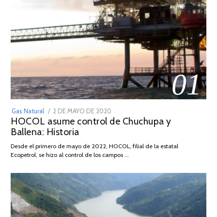
01
POSTED
Gas Natural
2 DE MAYO DE 2020
16
HOCOL asume control de Chuchupa y
ON
DE
Ballena: Historia
FEBRERO
DE
Desde el primero de mayo de 2022, HOCOL, filial de la estatal
2026
Ecopetrol, se hizo al control de los campos …