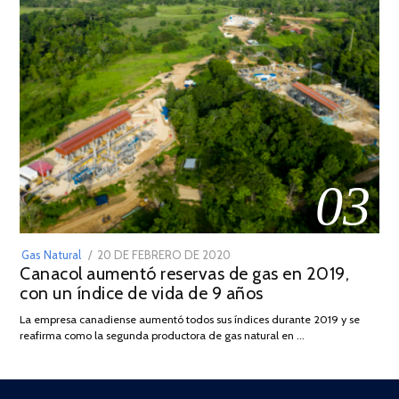
03
POSTED
Gas Natural
20 DE FEBRERO DE 2020
10
Canacol aumentó reservas de gas en 2019,
ON
DE
con un índice de vida de 9 años
JULIO
DE
La empresa canadiense aumentó todos sus índices durante 2019 y se
2025
reafirma como la segunda productora de gas natural en …