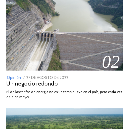
02
POSTED
Opinión
27 DE AGOSTO DE 2022
30
Un negocio redondo
ON
DE
AGOSTO
El de las tarifas de energía no es un tema nuevo en el país, pero cada vez
DE
deja en mayor …
2022