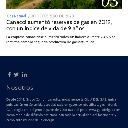
03
POSTED
Gas Natural
20 DE FEBRERO DE 2020
10
Canacol aumentó reservas de gas en 2019,
ON
DE
con un índice de vida de 9 años
JULIO
DE
La empresa canadiense aumentó todos sus índices durante 2019 y se
2025
reafirma como la segunda productora de gas natural en …
Nosotros
Desde 2014, Grupo Comunicar edita anualmente la GUÍA DEL GAS, única
publicación en Colombia especializada en gases combustibles: gas natural,
GLP, biogás e hidrógeno. A partir de 2018 nace el portal www.guiadelgas.com
como medio de difusión noticioso, con toda la actualidad del fascinante y
cambiante mundo de la energía.