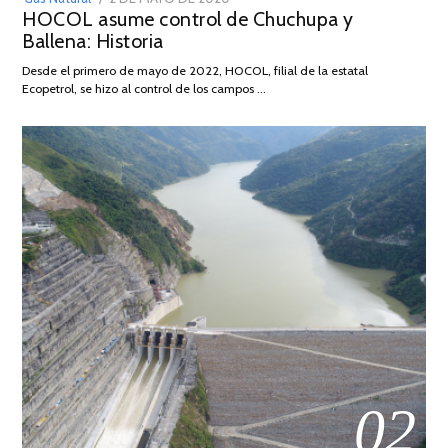
HOCOL asume control de Chuchupa y
ON
DE
Ballena: Historia
FEBRERO
DE
Desde el primero de mayo de 2022, HOCOL, filial de la estatal
2026
Ecopetrol, se hizo al control de los campos …
02