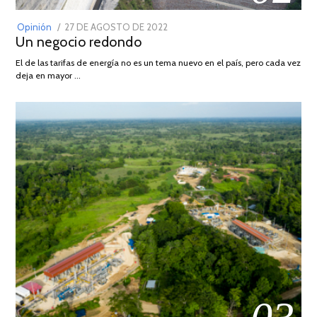
POSTED
Opinión
27 DE AGOSTO DE 2022
30
Un negocio redondo
ON
DE
AGOSTO
El de las tarifas de energía no es un tema nuevo en el país, pero cada vez
DE
deja en mayor …
2022