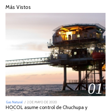
Más Vistos
01
POSTED
Gas Natural
2 DE MAYO DE 2020
16
HOCOL asume control de Chuchupa y
ON
DE