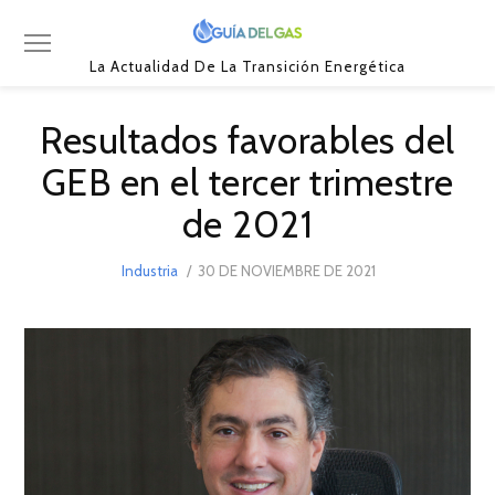
La Actualidad De La Transición Energética
Resultados favorables del
GEB en el tercer trimestre
de 2021
POSTED
Industria
30 DE NOVIEMBRE DE 2021
2
ON
DE
DICIEMBRE
DE
2021