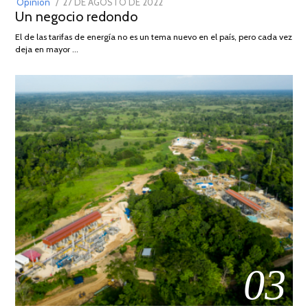
POSTED
Opinión
27 DE AGOSTO DE 2022
30
Un negocio redondo
ON
DE
AGOSTO
El de las tarifas de energía no es un tema nuevo en el país, pero cada vez
DE
deja en mayor …
2022
03