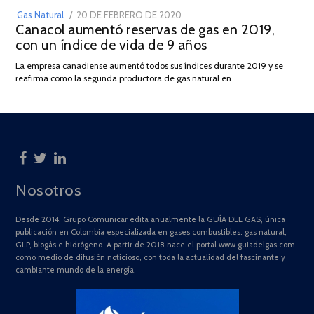
POSTED
Gas Natural
20 DE FEBRERO DE 2020
10
Canacol aumentó reservas de gas en 2019,
ON
DE
con un índice de vida de 9 años
JULIO
DE
La empresa canadiense aumentó todos sus índices durante 2019 y se
2025
reafirma como la segunda productora de gas natural en …
Nosotros
Desde 2014, Grupo Comunicar edita anualmente la GUÍA DEL GAS, única
publicación en Colombia especializada en gases combustibles: gas natural,
GLP, biogás e hidrógeno. A partir de 2018 nace el portal www.guiadelgas.com
como medio de difusión noticioso, con toda la actualidad del fascinante y
cambiante mundo de la energía.