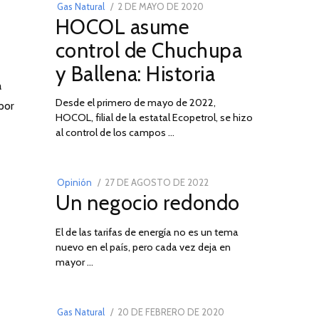
POSTED
Gas Natural
2 DE MAYO DE 2020
16
HOCOL asume
ON
DE
FEBRERO
control de Chuchupa
DE
y Ballena: Historia
2026
a
Desde el primero de mayo de 2022,
por
HOCOL, filial de la estatal Ecopetrol, se hizo
02
al control de los campos …
POSTED
Opinión
27 DE AGOSTO DE 2022
30
Un negocio redondo
ON
DE
AGOSTO
El de las tarifas de energía no es un tema
DE
nuevo en el país, pero cada vez deja en
2022
03
mayor …
POSTED
Gas Natural
20 DE FEBRERO DE 2020
10