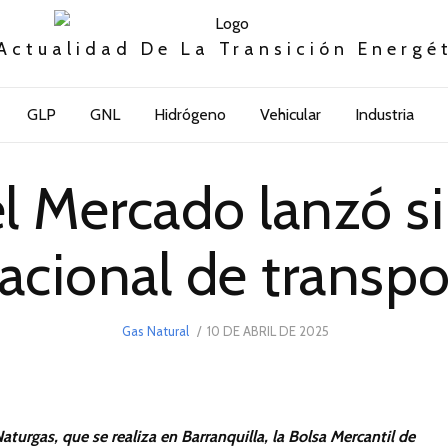
Actualidad De La Transición Energé
GLP
GNL
Hidrógeno
Vehicular
Industria
el Mercado lanzó s
acional de transpo
POSTED
Gas Natural
10 DE ABRIL DE 2025
ON
turgas, que se realiza en Barranquilla, la Bolsa Mercantil de