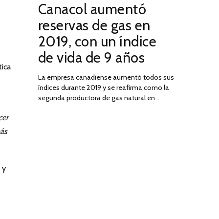
Canacol aumentó
ON
DE
JULIO
reservas de gas en
DE
2019, con un índice
2025
de vida de 9 años
tica
La empresa canadiense aumentó todos sus
índices durante 2019 y se reafirma como la
segunda productora de gas natural en …
cer
ás
 y