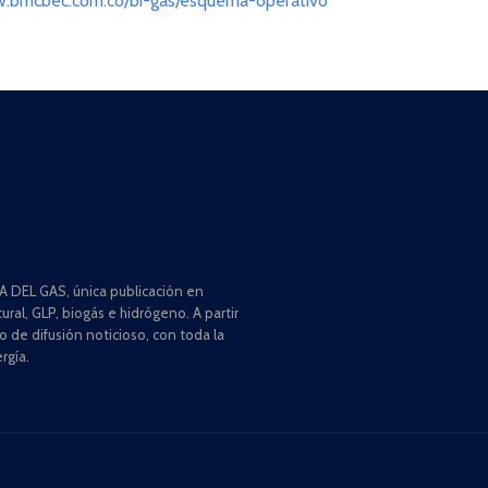
w.bmcbec.com.co/bi-gas/esquema-operativo
 DEL GAS, única publicación en
ral, GLP, biogás e hidrógeno. A partir
de difusión noticioso, con toda la
rgía.