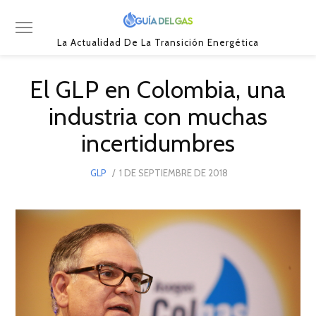
La Actualidad De La Transición Energética
El GLP en Colombia, una
industria con muchas
incertidumbres
POSTED
GLP
1 DE SEPTIEMBRE DE 2018
12
ON
DE
JULIO
DE
2019