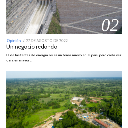
02
POSTED
Opinión
27 DE AGOSTO DE 2022
30
Un negocio redondo
ON
DE
AGOSTO
El de las tarifas de energía no es un tema nuevo en el país, pero cada vez
DE
deja en mayor …
2022