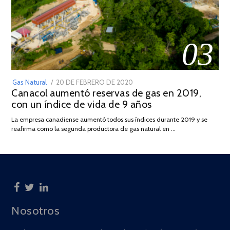
03
POSTED
Gas Natural
20 DE FEBRERO DE 2020
10
Canacol aumentó reservas de gas en 2019,
ON
DE
con un índice de vida de 9 años
JULIO
DE
La empresa canadiense aumentó todos sus índices durante 2019 y se
2025
reafirma como la segunda productora de gas natural en …
Nosotros