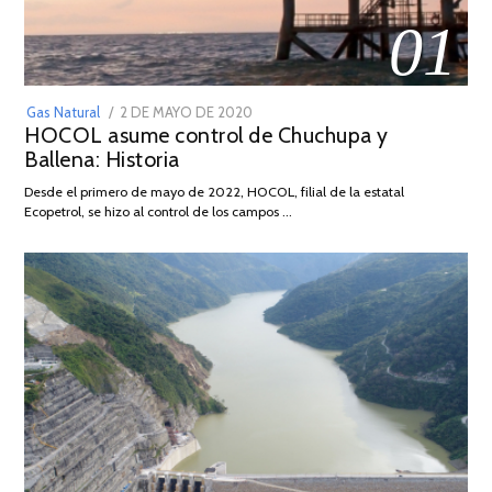
01
POSTED
Gas Natural
2 DE MAYO DE 2020
16
HOCOL asume control de Chuchupa y
ON
DE
Ballena: Historia
FEBRERO
DE
Desde el primero de mayo de 2022, HOCOL, filial de la estatal
2026
Ecopetrol, se hizo al control de los campos …