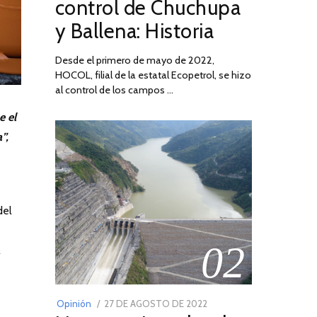
control de Chuchupa
DE
y Ballena: Historia
2026
Desde el primero de mayo de 2022,
HOCOL, filial de la estatal Ecopetrol, se hizo
al control de los campos …
e el
”,
del
02
l
POSTED
Opinión
27 DE AGOSTO DE 2022
30