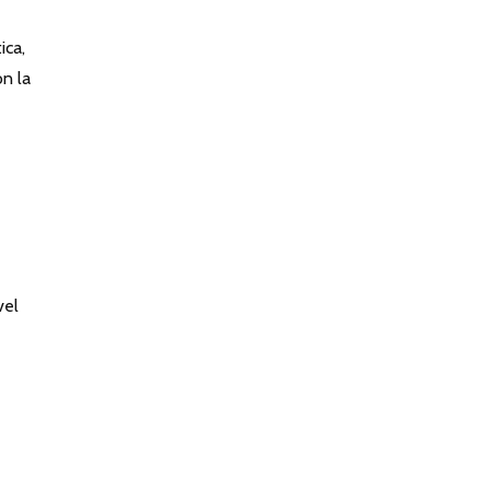
ica,
on la
vel