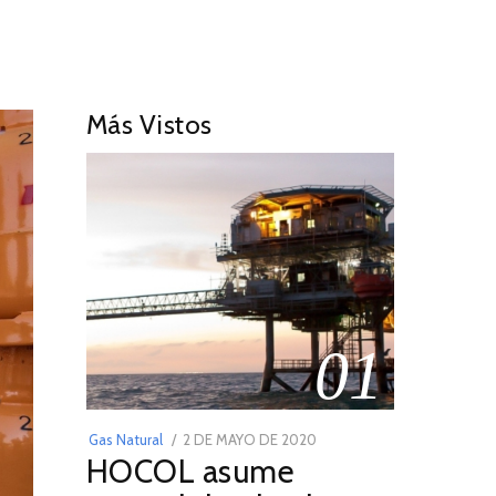
Más Vistos
01
POSTED
Gas Natural
2 DE MAYO DE 2020
16
HOCOL asume
ON
DE
FEBRERO