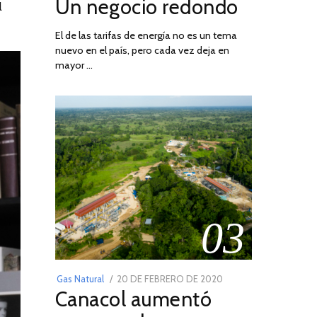
Un negocio redondo
ON
DE
l
AGOSTO
El de las tarifas de energía no es un tema
DE
nuevo en el país, pero cada vez deja en
2022
mayor …
03
POSTED
Gas Natural
20 DE FEBRERO DE 2020
10
Canacol aumentó
ON
DE
JULIO