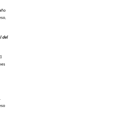
 año
eso,
l del
El
nes
.
eso