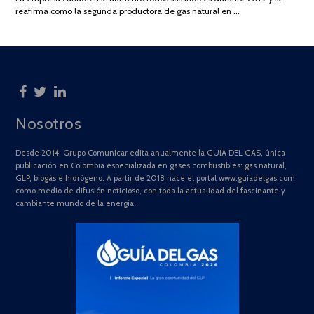
2025
reafirma como la segunda productora de gas natural en …
Nosotros
Desde 2014, Grupo Comunicar edita anualmente la GUÍA DEL GAS, única
publicación en Colombia especializada en gases combustibles: gas natural,
GLP, biogás e hidrógeno. A partir de 2018 nace el portal www.guiadelgas.com
como medio de difusión noticioso, con toda la actualidad del fascinante y
cambiante mundo de la energía.