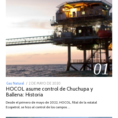
01
POSTED
Gas Natural
2 DE MAYO DE 2020
16
HOCOL asume control de Chuchupa y
ON
DE
Ballena: Historia
FEBRERO
DE
Desde el primero de mayo de 2022, HOCOL, filial de la estatal
2026
Ecopetrol, se hizo al control de los campos …