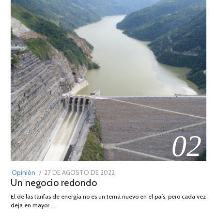
02
POSTED
Opinión
27 DE AGOSTO DE 2022
30
Un negocio redondo
ON
DE
AGOSTO
El de las tarifas de energía no es un tema nuevo en el país, pero cada vez
DE
deja en mayor …
2022