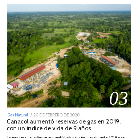
03
POSTED
Gas Natural
20 DE FEBRERO DE 2020
10
Canacol aumentó reservas de gas en 2019,
ON
DE
con un índice de vida de 9 años
JULIO
DE
La empresa canadiense aumentó todos sus índices durante 2019 y se