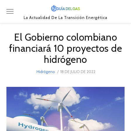
La Actualidad De La Transición Energética
El Gobierno colombiano
financiará 10 proyectos de
hidrógeno
POSTED
Hidrógeno
18 DE JULIO DE 2022
22
ON
DE
JULIO
DE
2022