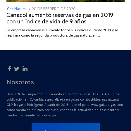
POSTED
Gas Natural
20 DE FEBRERO DE 2020
10
Canacol aumentó reservas de gas en 2019,
ON
DE
con un índice de vida de 9 años
JULIO
DE
La empresa canadiense aumentó todos sus índices durante 2019 y se
2025
reafirma como la segunda productora de gas natural en …
Nosotros
Desde 2014, Grupo Comunicar edita anualmente la GUÍA DEL GAS, única
publicación en Colombia especializada en gases combustibles: gas natural,
GLP, biogás e hidrógeno. A partir de 2018 nace el portal www.guiadelgas.com
como medio de difusión noticioso, con toda la actualidad del fascinante y
cambiante mundo de la energía.