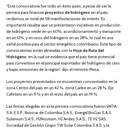
“Esta convocatoria fue todo un éxito pues, a pesar de ser la
primera para financiar
proyectos de hidrógeno
en el país,
recibimos un total de 58 manifestaciones de interés. Es
importante resaltar que se presentaron iniciativas en producción
de hidrógeno verde en un 60%, acondicionamiento y transporte
en un 12%, y en usos del hidrógeno en un 28%, lo cual es una
señal positiva para el sector energético colombiano. Este tipo de
convocatorias están alineadas con la
Hoja de Ruta del
Hidrógeno
, en la cual se evidencia que el país tiene potencial
para convertirse en el principal exportador de hidrógeno de cero
y bajas emisiones de la región”, dijo el ministro Mesa.
Los proyectos presentados se encuentran concentrados en la
zona Centro del país en un 42 %, zona Caribe en un 28 %, Eje
Cafetero en un 11 % y en el resto del país en un 19 %.
Las firmas elegidas en esta primera convocatoria fueron VATIA
S.A. E.S.P., Busscar de Colombia S.A.S., Energal BioGas S.A.S,
Solenium S.A.S., H2Nostrum, H2 Andes S.A.S., TE H2 SAS,
Sociedad de Gestión Grupo TW Solar Colombia S.A.S. y la