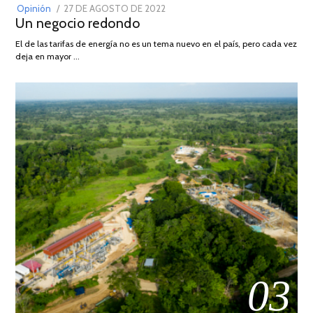
POSTED
Opinión
27 DE AGOSTO DE 2022
30
Un negocio redondo
ON
DE
AGOSTO
El de las tarifas de energía no es un tema nuevo en el país, pero cada vez
DE
deja en mayor …
2022
03