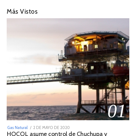
Más Vistos
01
POSTED
Gas Natural
2 DE MAYO DE 2020
16
HOCOL asume control de Chuchupa y
ON
DE