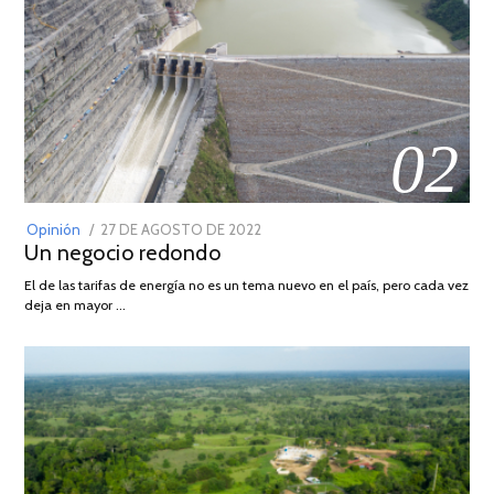
02
POSTED
Opinión
27 DE AGOSTO DE 2022
30
Un negocio redondo
ON
DE
AGOSTO
El de las tarifas de energía no es un tema nuevo en el país, pero cada vez
DE
deja en mayor …
2022