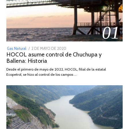
01
POSTED
Gas Natural
2 DE MAYO DE 2020
16
HOCOL asume control de Chuchupa y
ON
DE
Ballena: Historia
FEBRERO
DE
Desde el primero de mayo de 2022, HOCOL, filial de la estatal
2026
Ecopetrol, se hizo al control de los campos …