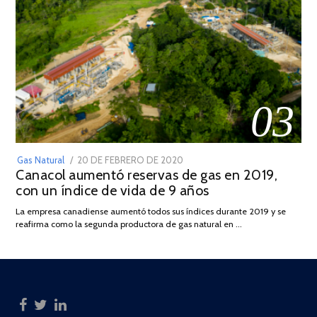
03
POSTED
Gas Natural
20 DE FEBRERO DE 2020
10
Canacol aumentó reservas de gas en 2019,
ON
DE
con un índice de vida de 9 años
JULIO
DE
La empresa canadiense aumentó todos sus índices durante 2019 y se
2025
reafirma como la segunda productora de gas natural en …